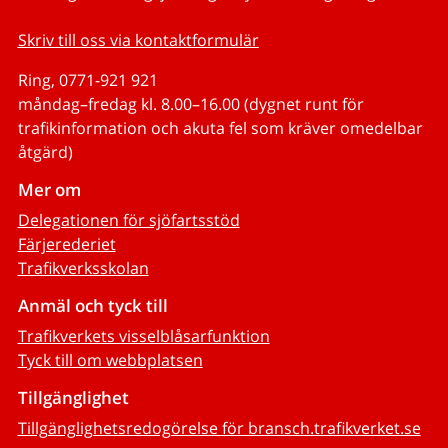
Skriv till oss via kontaktformulär
Ring, 0771-921 921
måndag–fredag kl. 8.00–16.00 (dygnet runt för
trafikinformation och akuta fel som kräver omedelbar
åtgärd)
Mer om
Delegationen för sjöfartsstöd
Färjerederiet
Trafikverksskolan
Anmäl och tyck till
Trafikverkets visselblåsarfunktion
Tyck till om webbplatsen
Tillgänglighet
Tillgänglighetsredogörelse för bransch.trafikverket.se