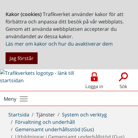
Kakor (cookies)
Trafikverket använder kakor för att
förbättra och anpassa ditt besök på vår webbplats.
Genom att använda webbplatsen accepterar du
användandet av dessa kakor.
Läs mer om kakor och hur du avaktiverar dem
Jag förstår
Logga in
Sök
Meny
Du
Startsida
Tjänster
System och verktyg
är
Förvaltning och underhåll
här:
Gemensamt underhållsstöd (Gus)
Utbildningar i Gemensamt underhållstöd (Gus)