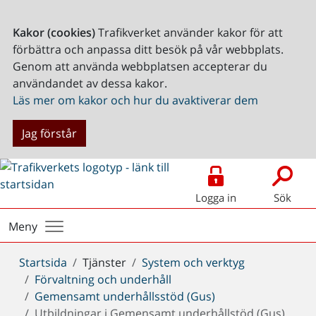
Kakor (cookies)
Trafikverket använder kakor för att
förbättra och anpassa ditt besök på vår webbplats.
Genom att använda webbplatsen accepterar du
användandet av dessa kakor.
Läs mer om kakor och hur du avaktiverar dem
Jag förstår
Logga in
Sök
Meny
Du
Startsida
Tjänster
System och verktyg
är
Förvaltning och underhåll
här:
Gemensamt underhållsstöd (Gus)
Utbildningar i Gemensamt underhållstöd (Gus)