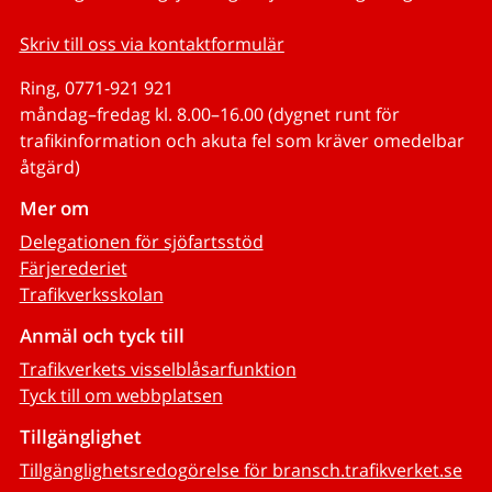
Skriv till oss via kontaktformulär
Ring, 0771-921 921
måndag–fredag kl. 8.00–16.00 (dygnet runt för
trafikinformation och akuta fel som kräver omedelbar
åtgärd)
Mer om
Delegationen för sjöfartsstöd
Färjerederiet
Trafikverksskolan
Anmäl och tyck till
Trafikverkets visselblåsarfunktion
Tyck till om webbplatsen
Tillgänglighet
Tillgänglighetsredogörelse för bransch.trafikverket.se