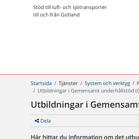
Stöd till luft- och sjötransporter
till och från Gotland
Du
Startsida
Tjänster
System och verktyg
är
Utbildningar i Gemensamt underhållstöd (
här:
Utbildningar i Gemensamt
Dela
Här hittar du information om det utbud