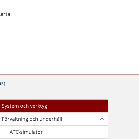
karta
us)
System och verktyg
Förvaltning och underhåll
ATC-simulator