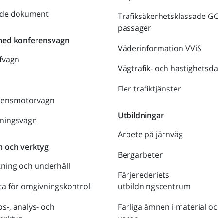
nde dokument
Trafiksäkerhetsklassade G
passager
med konferensvagn
Väderinformation VViS
fvagn
Vägtrafik- och hastighetsda
Fler trafiktjänster
rensmotorvagn
Utbildningar
lningsvagn
Arbete på järnväg
m och verktyg
Bergarbeten
tning och underhåll
Färjerederiets
a för omgivningskontroll
utbildningscentrum
s-, analys- och
Farliga ämnen i material oc