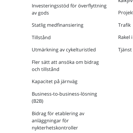
kalkyl
Investeringsstöd för överflyttning
Projek
av gods
Trafik
Statlig medfinansiering
Rakel i
Tillstånd
Tjänst
Utmärkning av cykelturistled
Fler sätt att ansöka om bidrag
och tillstånd
Kapacitet på järnväg
Business-to-business-lösning
(B2B)
Bidrag för etablering av
anläggningar för
nykterhetskontroller