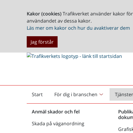
Kakor (cookies)
Trafikverket använder kakor fö
användandet av dessa kakor.
Läs mer om kakor och hur du avaktiverar dem
Jag förstår
Start
För dig i branschen
Tjänste
Startsida
Anmäl skador och fel
Publik
dokum
Skada på väganordning
Grafisk