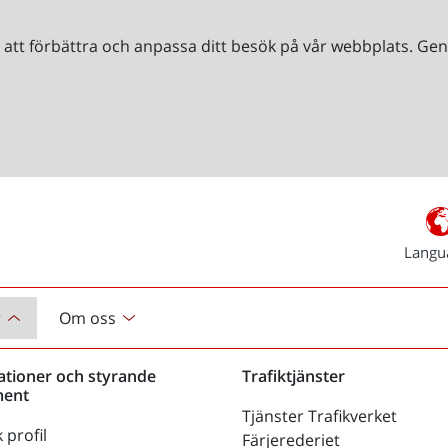
r att förbättra och anpassa ditt besök på vår webbplats. 
Langu
r
Om oss
ationer och styrande
Trafiktjänster
ent
Tjänster Trafikverket
 profil
Färjerederiet