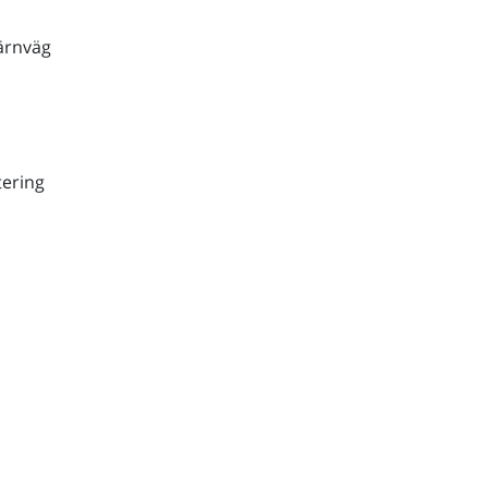
ärnväg
ering