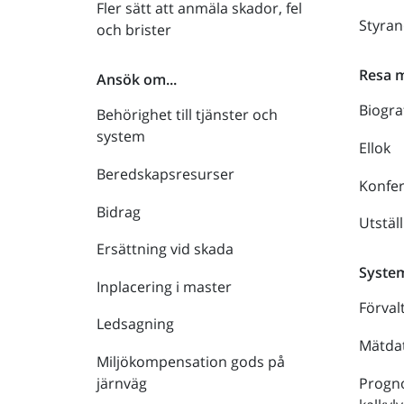
Fler sätt att anmäla skador, fel
Styra
och brister
Resa 
Ansök om...
Biogra
Behörighet till tjänster och
system
Ellok
Beredskapsresurser
Konfe
Bidrag
Utstäl
Ersättning vid skada
Syste
Inplacering i master
Förval
Ledsagning
Mätdat
Miljökompensation gods på
Progno
järnväg