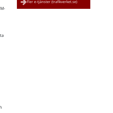
Fler e-tjänster (trafikverket.se)
CM-
ta
h