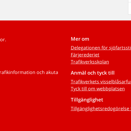
Mer om
or.
Delegationen för sjöfartss
Färjerederiet
Trafikverksskolan
trafikinformation och akuta
Anmäl och tyck till
Trafikverkets visselblåsarf
Tyck till om webbplatsen
Tillgänglighet
Tillgänglighetsredogörelse 