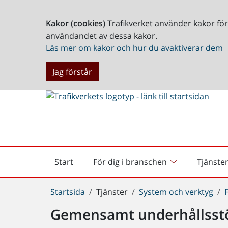
Kakor (cookies)
Trafikverket använder kakor fö
användandet av dessa kakor.
Läs mer om kakor och hur du avaktiverar dem
Jag förstår
Start
För dig i branschen
Tjänste
Startsida
Du
Startsida
Tjänster
System och verktyg
är
Gemensamt underhållsstö
här: