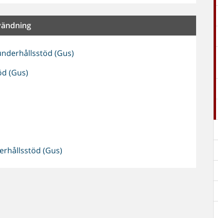
vändning
nderhållsstöd (Gus)
öd (Gus)
hållsstöd (Gus)