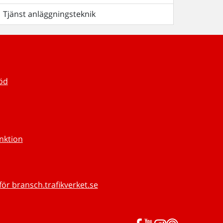
Tjänst anläggningsteknik
töd
unktion
för bransch.trafikverket.se