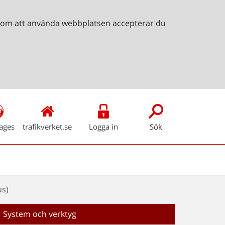
Genom att använda webbplatsen accepterar du
ages
trafikverket.se
Logga in
Sök
us)
System och verktyg