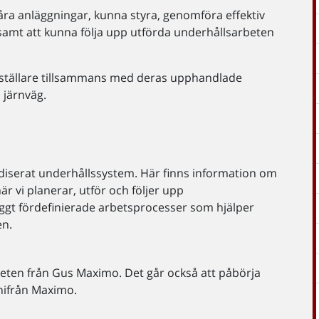
åra anläggningar, kunna styra, genomföra effektiv
samt att kunna följa upp utförda underhållsarbeten
beställare tillsammans med deras upphandlade
 järnväg.
rdiserat underhållssystem. Här finns information om
är vi planerar, utför och följer upp
yggt fördefinierade arbetsprocesser som hjälper
en.
beten från Gus Maximo. Det går också att påbörja
inifrån Maximo.