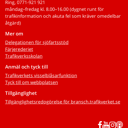
Ring, 0771-921 921
måndag–fredag kl. 8.00–16.00 (dygnet runt för
trafikinformation och akuta fel som kräver omedelbar
åtgärd)
Mer om
Delegationen för sjöfartsstöd
Färjerederiet
Trafikverksskolan
Anmäl och tyck till
Trafikverkets visselblåsarfunktion
Tyck till om webbplatsen
Tillgänglighet
Tillgänglighetsredogörelse för bransch.trafikverket.se
Facebook
YouTub
Inst
P