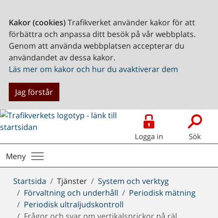
Kakor (cookies)
Trafikverket använder kakor för att
förbättra och anpassa ditt besök på vår webbplats.
Genom att använda webbplatsen accepterar du
användandet av dessa kakor.
Läs mer om kakor och hur du avaktiverar dem
Jag förstår
Logga in
Sök
Meny
Du
Startsida
Tjänster
System och verktyg
är
Förvaltning och underhåll
Periodisk mätning
här:
Periodisk ultraljudskontroll
Frågor och svar om vertikalsprickor på räl