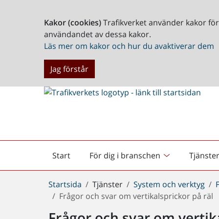
Kakor (cookies)
Trafikverket använder kakor fö
användandet av dessa kakor.
Läs mer om kakor och hur du avaktiverar dem
Jag förstår
Start
För dig i branschen
Tjänste
Startsida
Du
Startsida
Tjänster
System och verktyg
är
Frågor och svar om vertikalsprickor på räl
här:
Frågor och svar om vertika