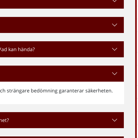
 Vad kan hända?
 och strängare bedömning garanterar säkerheten.
met?