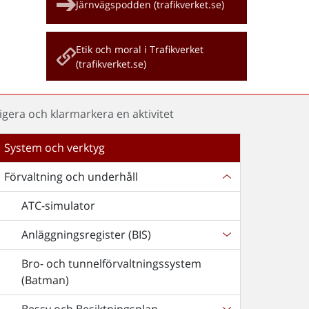
Järnvägspodden (trafikverket.se)
Etik och moral i Trafikverket
(trafikverket.se)
igera och klarmarkera en aktivitet
System och verktyg
Förvaltning och underhåll
ATC-simulator
Anläggningsregister (BIS)
Bro- och tunnelförvaltningssystem
(Batman)