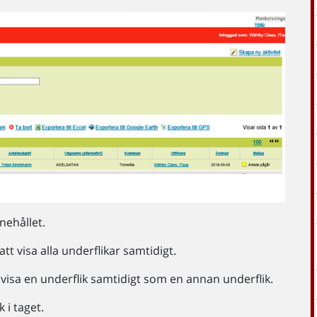
nnehållet.
att visa alla underflikar samtidigt.
tt visa en underflik samtidigt som en annan underflik.
k i taget.