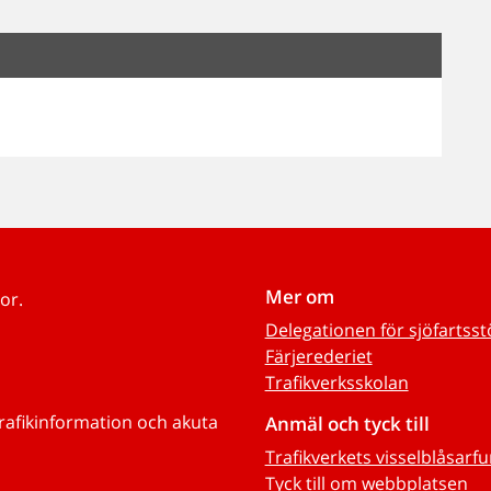
Mer om
or.
Delegationen för sjöfartss
Färjerederiet
Trafikverksskolan
trafikinformation och akuta
Anmäl och tyck till
Trafikverkets visselblåsarf
Tyck till om webbplatsen