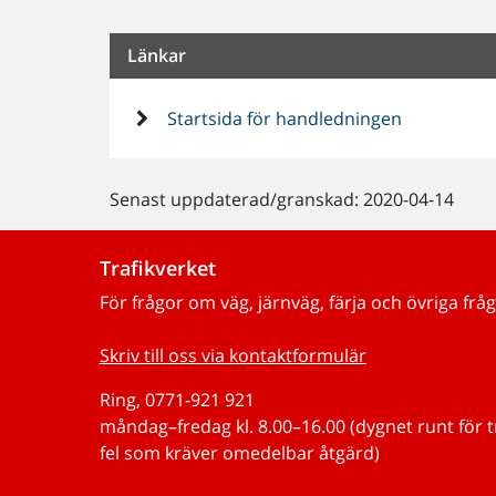
Länkar
Startsida för handledningen
Senast uppdaterad/granskad: 2020-04-14
Trafikverket
För frågor om väg, järnväg, färja och övriga fråg
Skriv till oss via kontaktformulär
Ring, 0771-921 921
måndag–fredag kl. 8.00–16.00 (dygnet runt för 
fel som kräver omedelbar åtgärd)