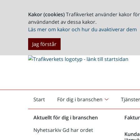
Kakor (cookies)
Trafikverket använder kakor fö
användandet av dessa kakor.
Läs mer om kakor och hur du avaktiverar dem
Jag förstår
Start
För dig i branschen
Tjänste
Startsida
Aktuellt för dig i branschen
Faktur
Nyhetsarkiv Gd har ordet
Kunda
järnvä