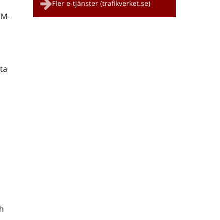
Fler e-tjänster (trafikverket.se)
CM-
ta
h