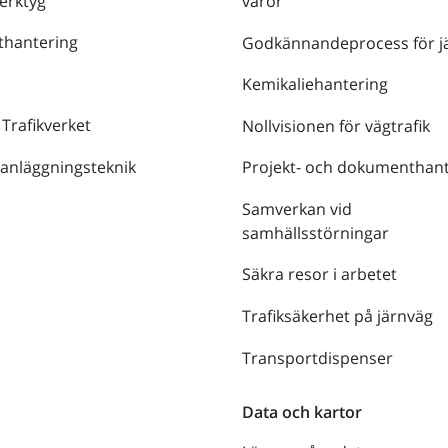
verktyg
varor
thantering
Godkännandeprocess för j
Kemikaliehantering
 Trafikverket
Nollvisionen för vägtrafik
 anläggningsteknik
Projekt- och dokumenthant
Samverkan vid
samhällsstörningar
Säkra resor i arbetet
Trafiksäkerhet på järnväg
Transportdispenser
Data och kartor