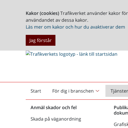
Kakor (cookies)
Trafikverket använder kakor fö
användandet av dessa kakor.
Läs mer om kakor och hur du avaktiverar dem
Jag förstår
Start
För dig i branschen
Tjänste
Startsida
Anmäl skador och fel
Publik
dokum
Skada på väganordning
Grafisk