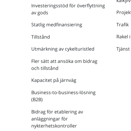
kalkyl
Investeringsstöd för överflyttning
Projek
av gods
Trafik
Statlig medfinansiering
Rakel i
Tillstånd
Tjänst
Utmärkning av cykelturistled
Fler sätt att ansöka om bidrag
och tillstånd
Kapacitet på järnväg
Business-to-business-lösning
(B2B)
Bidrag för etablering av
anläggningar för
nykterhetskontroller