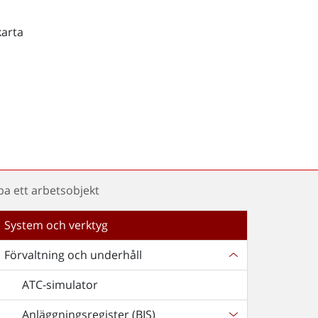
karta
pa ett arbetsobjekt
System och verktyg
Förvaltning och underhåll
ATC-simulator
Anläggningsregister (BIS)