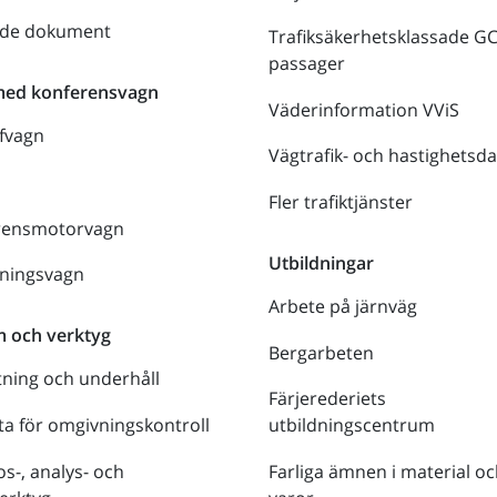
nde dokument
Trafiksäkerhetsklassade G
passager
med konferensvagn
Väderinformation VViS
fvagn
Vägtrafik- och hastighetsda
Fler trafiktjänster
rensmotorvagn
Utbildningar
lningsvagn
Arbete på järnväg
m och verktyg
Bergarbeten
tning och underhåll
Färjerederiets
a för omgivningskontroll
utbildningscentrum
s-, analys- och
Farliga ämnen i material oc