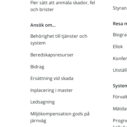
Fler sätt att anmäla skador, fel
Styra
och brister
Resa 
Ansök om...
Biogra
Behörighet till tjänster och
system
Ellok
Beredskapsresurser
Konfe
Bidrag
Utstäl
Ersättning vid skada
Syste
Inplacering i master
Förval
Ledsagning
Mätdat
Miljökompensation gods på
Progno
järnväg