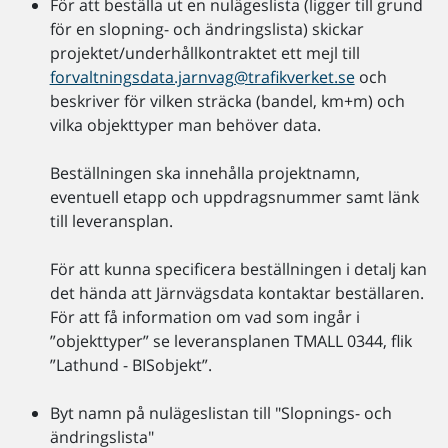
För att beställa ut en nulägeslista (ligger till grund
för en slopning- och ändringslista) skickar
projektet/underhållkontraktet ett mejl till
forvaltningsdata.jarnvag@trafikverket.se
och
beskriver för vilken sträcka (bandel, km+m) och
vilka objekttyper man behöver data.
Beställningen ska innehålla projektnamn,
eventuell etapp och uppdragsnummer samt länk
till leveransplan.
För att kunna specificera beställningen i detalj kan
det hända att Järnvägsdata kontaktar beställaren.
För att få information om vad som ingår i
”objekttyper” se leveransplanen TMALL 0344, flik
”Lathund - BISobjekt”.
Byt namn på nulägeslistan till "Slopnings- och
ändringslista"