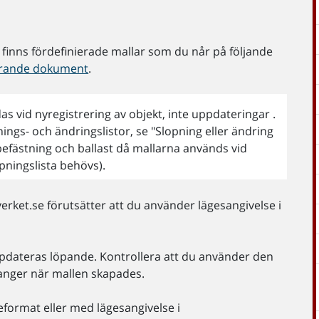
S finns fördefinierade mallar som du når på följande
tyrande dokument
.
s vid nyregistrering av objekt, inte uppdateringar .
ngs- och ändringslistor, se "Slopning eller ändring
 befästning och ballast då mallarna används vid
pningslista behövs).
erket.se förutsätter att du använder lägesangivelse i
ppdateras löpande. Kontrollera att du använder den
anger när mallen skapades.
format eller med lägesangivelse i