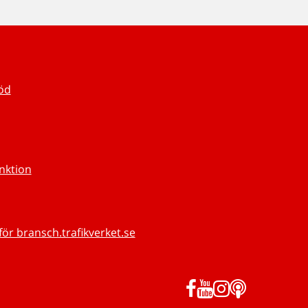
töd
unktion
för bransch.trafikverket.se
Facebook
YouTube
Instagram
Podd