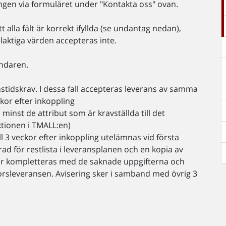
ngen via formuläret under "Kontakta oss" ovan.
 alla fält är korrekt ifyllda (se undantag nedan),
laktiga värden accepteras inte.
sändaren.
stidskrav. I dessa fall accepteras leverans av samma
ckor efter inkoppling
inst de attribut som är kravställda till det
ktionen i TMALL:en)
ll 3 veckor efter inkoppling utelämnas vid första
 rad för restlista i leveransplanen och en kopia av
r kompletteras med de saknade uppgifterna och
orsleveransen. Avisering sker i samband med övrig 3