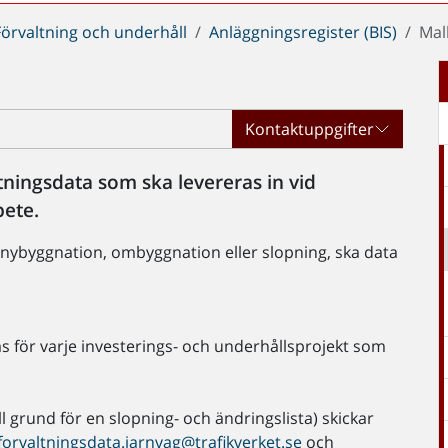
Förvaltning och underhåll
Anläggningsregister (BIS)
Mal
Kontaktuppgifter
ningsdata som ska levereras in vid
bete.
 nybyggnation, ombyggnation eller slopning, ska data
s för varje investerings- och underhållsprojekt som
till grund för en slopning- och ändringslista) skickar
forvaltningsdata.jarnvag@trafikverket.se
och