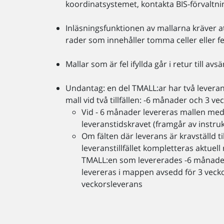
koordinatsystemet, kontakta BIS-förvaltni
Inläsningsfunktionen av mallarna kräver att
rader som innehåller tomma celler eller fe
Mallar som är fel ifyllda går i retur till av
Undantag: en del TMALL:ar har två leveran
mall vid två tillfällen: -6 månader och 3 ve
Vid - 6 månader levereras mallen med m
leveranstidskravet (framgår av instru
Om fälten där leverans är kravställd ti
leveranstillfället kompletteras aktuell
TMALL:en som levererades -6 månade
levereras i mappen avsedd för 3 veck
veckorsleverans