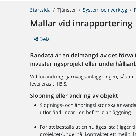
Du
Startsida
Tjänster
System och verktyg
är
Mallar vid inrapportering
här:
Dela
Bandata är en delmängd av det förvalt
investeringsprojekt eller underhållsar
Vid förändring i järnvägsanläggningen, såsom
levereras till BIS.
Slopning eller ändring av objekt
Slopnings- och ändringslistor ska använda
utför ändringar i en befintlig anläggning.
För att beställa ut en nulägeslista (ligger 
projektet/underhållkontraktet ett mejl till