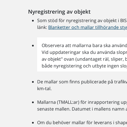
Nyregistrering av objekt
Som stöd för nyregistrering av objekt i BI
länk:
Blanketter och mallar tillhörande s
Observera att mallarna bara ska använda
Vid uppdateringar ska du använda slopni
av objekt" ovan (undantaget räl, sliper,
både nyregistering och utbyte ingen slo
De mallar som finns publicerade på trafikv
km-tal.
Mallarna (TMALL:ar) för inrapportering u
senaste mallen. Datumet i mallens namn 
Om du behöver mallar för leverans i shape