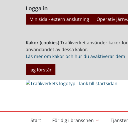
Logga in
Min sida - extern anslutning
Operativ järnv
Kakor (cookies)
Trafikverket använder kakor fö
användandet av dessa kakor.
Läs mer om kakor och hur du avaktiverar dem
Jag förstår
Start
För dig i branschen
Tjänste
Startsida