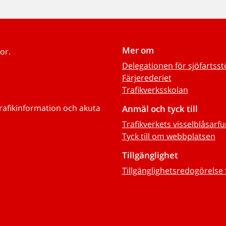
Mer om
or.
Delegationen för sjöfartss
Färjerederiet
Trafikverksskolan
trafikinformation och akuta
Anmäl och tyck till
Trafikverkets visselblåsarf
Tyck till om webbplatsen
Tillgänglighet
Tillgänglighetsredogörelse 