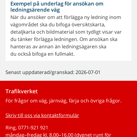
Exempel på underlag för ansökan om
ledningsärende väg
När du ansöker om att förlägga ny ledning inom
vägområdet ska du bifoga översiktskarta,
detaljkarta och bildmaterial som tydligt visar var
du tänker förlägga ledningen. Om ansökan ska
hanteras av annan än ledningsägaren ska
du också bifoga en fullmakt.
Senast uppdaterad/granskad: 2026-07-01
Trafikverket
För frågor om väg, järnväg, färja och övriga frågor.
Skriv till oss via kontaktformulär
Ring, 0771-921 921
måndag–fredag kl. 8.00–16.00 (dygnet runt för