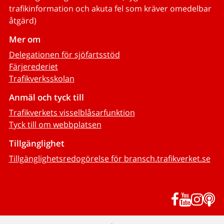
trafikinformation och akuta fel som kräver omedelbar
åtgärd)
Mer om
Delegationen för sjöfartsstöd
Färjerederiet
Trafikverksskolan
Anmäl och tyck till
Trafikverkets visselblåsarfunktion
Tyck till om webbplatsen
Tillgänglighet
Tillgänglighetsredogörelse för bransch.trafikverket.se
Facebook
YouTub
Inst
P