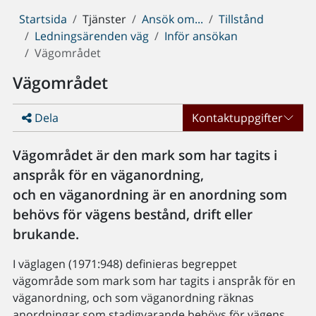
Du
Startsida
Tjänster
Ansök om...
Tillstånd
är
Ledningsärenden väg
Inför ansökan
här:
Vägområdet
Vägområdet
Dela
Kontaktuppgifter
Vägområdet är den mark som har tagits i
anspråk för en väganordning,
och en väganordning är en anordning som
behövs för vägens bestånd, drift eller
brukande.
I väglagen (1971:948) definieras begreppet
vägområde som mark som har tagits i anspråk för en
väganordning, och som väganordning räknas
anordningar som stadigvarande behövs för vägens