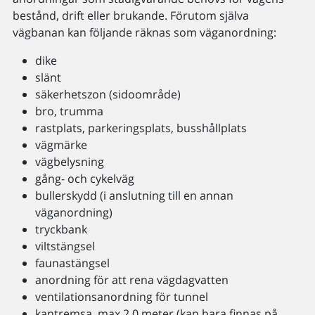
bestånd, drift eller brukande. Förutom själva
vägbanan kan följande räknas som väganordning:
dike
slänt
säkerhetszon (sidoområde)
bro, trumma
rastplats, parkeringsplats, busshållplats
vägmärke
vägbelysning
gång- och cykelväg
bullerskydd (i anslutning till en annan
väganordning)
tryckbank
viltstängsel
faunastängsel
anordning för att rena vägdagvatten
ventilationsanordning för tunnel
kantremsa, max 2,0 meter (kan bara finnas på