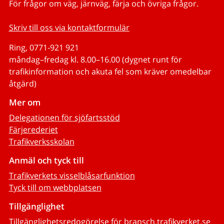
För frågor om väg, järnväg, färja och övriga frågor.
Skriv till oss via kontaktformulär
Ring, 0771-921 921
måndag–fredag kl. 8.00–16.00 (dygnet runt för
trafikinformation och akuta fel som kräver omedelbar
åtgärd)
Mer om
Delegationen för sjöfartsstöd
Färjerederiet
Trafikverksskolan
Anmäl och tyck till
Trafikverkets visselblåsarfunktion
Tyck till om webbplatsen
Tillgänglighet
Tillgänglighetsredogörelse för bransch.trafikverket.se