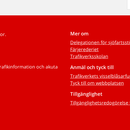
Mer om
or.
Delegationen för sjöfartss
Färjerederiet
Trafikverksskolan
trafikinformation och akuta
Anmäl och tyck till
Trafikverkets visselblåsarf
Tyck till om webbplatsen
Tillgänglighet
Tillgänglighetsredogörelse 