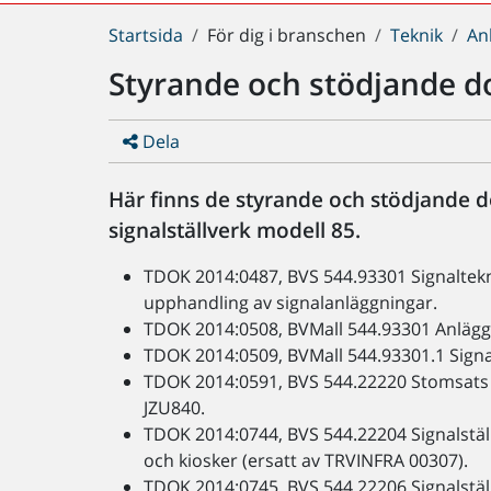
Du
Startsida
För dig i branschen
Teknik
An
är
Styrande och stödjande 
här:
Dela
Här finns de styrande och stödjande d
signalställverk modell 85.
TDOK 2014:0487, BVS 544.93301 Signaltekni
upphandling av signalanläggningar.
TDOK 2014:0508, BVMall 544.93301 Anlägg
TDOK 2014:0509, BVMall 544.93301.1 Signal
TDOK 2014:0591, BVS 544.22220 Stomsats f
JZU840.
TDOK 2014:0744, BVS 544.22204 Signalställv
och kiosker (ersatt av TRVINFRA 00307).
TDOK 2014:0745, BVS 544.22206 Signalställ