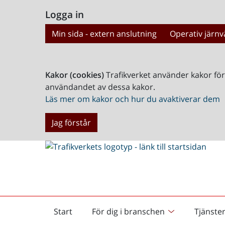
Logga in
Min sida - extern anslutning
Operativ järnv
Kakor (cookies)
Trafikverket använder kakor fö
användandet av dessa kakor.
Läs mer om kakor och hur du avaktiverar dem
Jag förstår
Start
För dig i branschen
Tjänste
Startsida