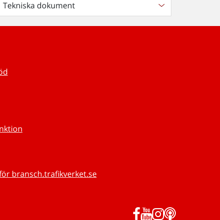
Tekniska dokument
töd
unktion
för bransch.trafikverket.se
Facebook
YouTube
Instagram
Podd