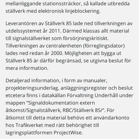
mellanliggande stationssträckor, så kallade utbredda
ställverk med elektronisk linjeblockering.
Leverantören av Ställverk 85 lade ned tillverkningen av
utdelssystemet år 2011. Därmed klassas allt material
till signalställverket som försörjningskritiskt.
Tillverkningen av centralenheten (förreglingsdator)
lades ned redan år 2000. Möjligheten att bygga ut
Ställverk 85 är därför begränsad, se utgivna beslut för
mera information.
Detaljerad information, i form av manualer,
projekteringsunderlag, anläggningsregister och beslut
etcetera finns i datakällan Förvaltning Underhåll under
mappen ”Signaldokumentation extern
åtkomst/Signalställverk, RBC/Ställverk 85/”. För
åtkomst till detta material behövs ett användarkonto
hos Trafikverket med rätt behörighet till
lagringsplattformen ProjectWise.