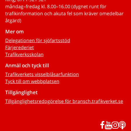
måndag–fredag kl. 8.00–16.00 (dygnet runt för
trafikinformation och akuta fel som kräver omedelbar
åtgärd)
Mer om
Delegationen för sjöfartsstöd
Färjerederiet
Trafikverksskolan
Anmäl och tyck till
Trafikverkets visselblåsarfunktion
Tyck till om webbplatsen
Tillgänglighet
Tillgänglighetsredogörelse för bransch.trafikverket.se
Facebook
YouTub
Inst
P