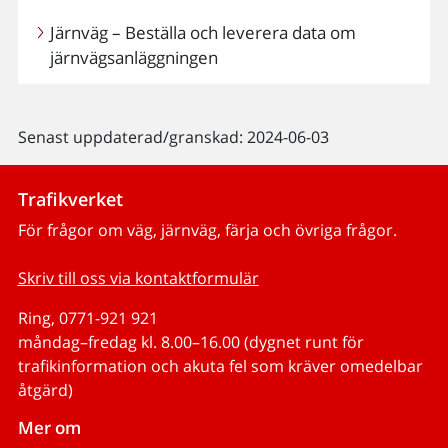
Järnväg – Beställa och leverera data om
järnvägsanläggningen
Senast uppdaterad/granskad: 2024-06-03
Trafikverket
För frågor om väg, järnväg, färja och övriga frågor.
Skriv till oss via kontaktformulär
Ring, 0771-921 921
måndag–fredag kl. 8.00–16.00 (dygnet runt för
trafikinformation och akuta fel som kräver omedelbar
åtgärd)
Mer om