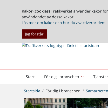
Kakor (cookies)
Trafikverket använder kakor fö
användandet av dessa kakor.
Läs mer om kakor och hur du avaktiverar dem
Jag förstår
Start
För dig i branschen
Tjänste
Startsida
Du
Startsida
För dig i branschen
Samarbeten
är
här: