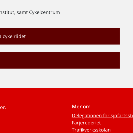
institut, samt Cykelcentrum
a cykelrådet
Mer om
or.
Delegationen för sjöfartss
Färjerederiet
Trafikverksskolan