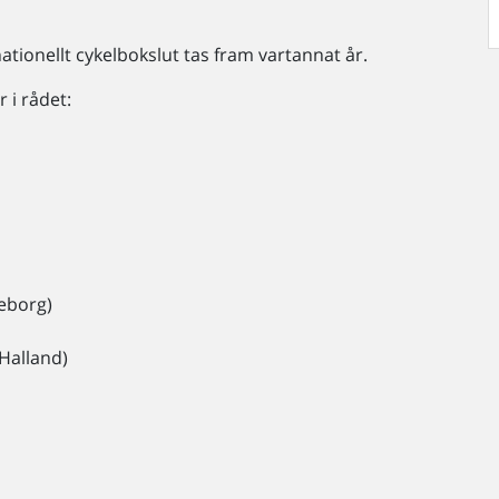
nationellt cykelbokslut tas fram vartannat år.
 i rådet:
eborg)
 Halland)