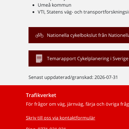
Umeå kommun
VTI, Statens väg- och transportforsknings
Nationella cykelbokslut från Nationell
Temarapport Cykelplanering i Sverige
Senast uppdaterad/granskad: 2026-07-31
Trafikverket
För frågor om väg, järnväg, färja och övriga fråg
Skriv till oss via kontaktformulär