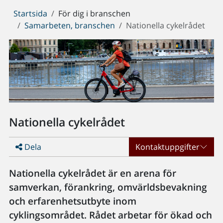
Du
Startsida
För dig i branschen
är
Samarbeten, branschen
Nationella cykelrådet
här:
Nationella cykelrådet
Dela
Kontaktuppgifter
Nationella cykelrådet är en arena för
samverkan, förankring, omvärldsbevakning
och erfarenhetsutbyte inom
cyklingsområdet. Rådet arbetar för ökad och