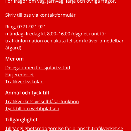
För frågor om väg, järnväg, färja och övriga frågor.
Skriv till oss via kontaktformulär
Ring, 0771-921 921
måndag–fredag kl. 8.00–16.00 (dygnet runt för
trafikinformation och akuta fel som kräver omedelbar
åtgärd)
Mer om
Delegationen för sjöfartsstöd
Färjerederiet
Trafikverksskolan
Anmäl och tyck till
Trafikverkets visselblåsarfunktion
Tyck till om webbplatsen
Tillgänglighet
Tillgänglighetsredogörelse för bransch.trafikverket.se