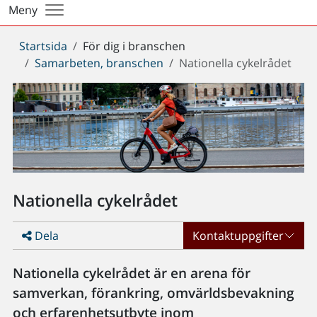
Meny
Du
Startsida
För dig i branschen
är
Samarbeten, branschen
Nationella cykelrådet
här:
Nationella cykelrådet
Dela
Kontaktuppgifter
Nationella cykelrådet är en arena för
samverkan, förankring, omvärldsbevakning
och erfarenhetsutbyte inom