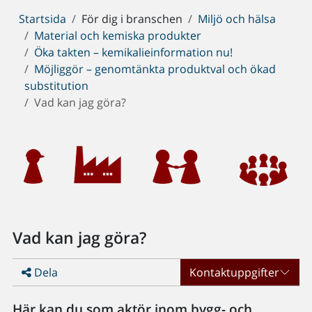
Du
Startsida
För dig i branschen
Miljö och hälsa
är
Material och kemiska produkter
här:
Öka takten – kemikalieinformation nu!
Möjliggör – genomtänkta produktval och ökad
substitution
Vad kan jag göra?
Vad kan jag göra?
Dela
Kontaktuppgifter
Här kan du som aktör inom bygg- och