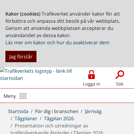
Kakor (cookies)
Trafikverket använder kakor för att
förbättra och anpassa ditt besök på vår webbplats.
Genom att använda webbplatsen accepterar du
användandet av dessa kakor.
Läs mer om kakor och hur du avaktiverar dem
Jag förstår
Logga in
Sök
Meny
Du
Startsida
För dig i branschen
Järnväg
är
Tågplaner
Tågplan 2026
här:
Presentation och utredningar av
trafikpåverkande åtgärder i Tågplan 2026