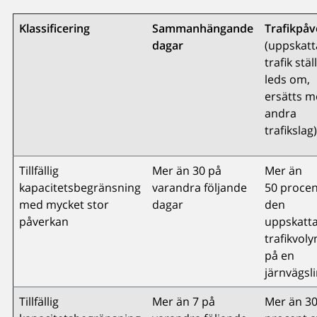
Klassificering
Sammanhängande
Trafikpå
dagar
(uppskat
trafik ställ
leds om,
ersätts 
andra
trafikslag)
Tillfällig
Mer än 30 på
Mer än
kapacitetsbegränsning
varandra följande
50 procen
med mycket stor
dagar
den
påverkan
uppskatt
trafikvol
på en
järnvägsli
Tillfällig
Mer än 7 på
Mer än 3