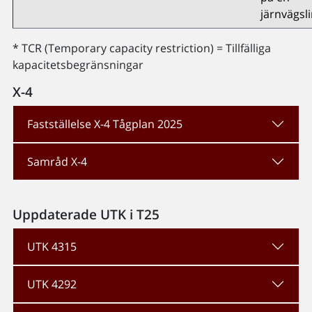
järnvägsli
* TCR (Temporary capacity restriction) = Tillfälliga
kapacitetsbegränsningar
X-4
Fastställelse X-4 Tågplan 2025
Samråd X-4
Uppdaterade UTK i T25
UTK 4315
UTK 4292