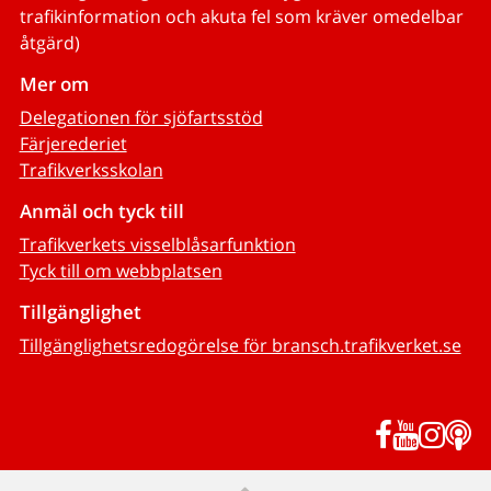
trafikinformation och akuta fel som kräver omedelbar
åtgärd)
Mer om
Delegationen för sjöfartsstöd
Färjerederiet
Trafikverksskolan
Anmäl och tyck till
Trafikverkets visselblåsarfunktion
Tyck till om webbplatsen
Tillgänglighet
Tillgänglighetsredogörelse för bransch.trafikverket.se
Facebook
YouTub
Inst
P