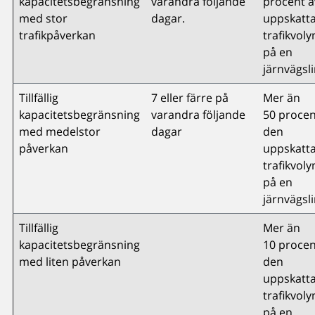
kapacitetsbegränsning
varandra följande
procent a
med stor
dagar.
uppskatt
trafikpåverkan
trafikvol
på en
järnvägsli
Tillfällig
7 eller färre på
Mer än
kapacitetsbegränsning
varandra följande
50 procen
med medelstor
dagar
den
påverkan
uppskatt
trafikvol
på en
järnvägsli
Tillfällig
Mer än
kapacitetsbegränsning
10 procen
med liten påverkan
den
uppskatt
trafikvol
på en