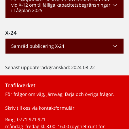
vid X-12 om tillfälliga kapacitetsbegränsningar
i Tågplan 2025
X-24
Samråd publicering X-24
Senast uppdaterad/granskad: 2024-08-22
Trafikverket
För frågor om väg, järnväg, färja och övriga frågor.
Skriv till oss via kontaktformulär
Ring, 0771-921 921
måndag–fredag kl. 8.00–16.00 (dygnet runt för