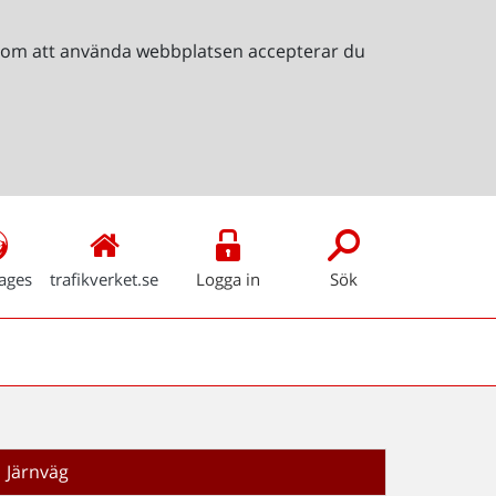
Genom att använda webbplatsen accepterar du
ages
trafikverket.se
Logga in
Sök
Järnväg