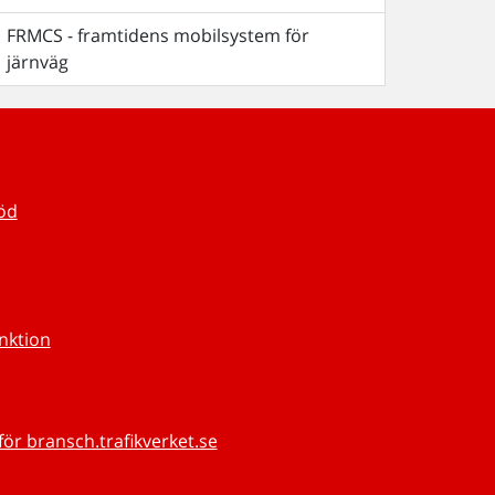
FRMCS - framtidens mobilsystem för
järnväg
töd
unktion
för bransch.trafikverket.se