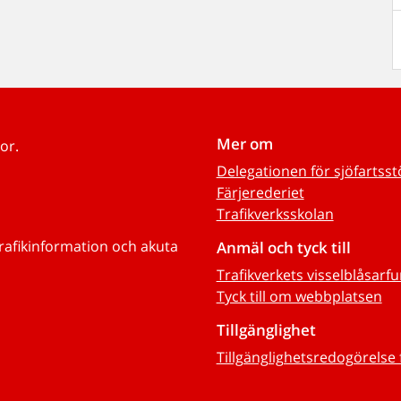
Mer om
or.
Delegationen för sjöfartss
Färjerederiet
Trafikverksskolan
trafikinformation och akuta
Anmäl och tyck till
Trafikverkets visselblåsarf
Tyck till om webbplatsen
Tillgänglighet
Tillgänglighetsredogörelse 