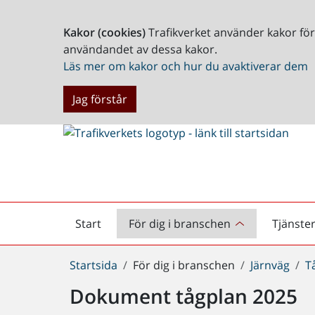
Kakor (cookies)
Trafikverket använder kakor fö
användandet av dessa kakor.
Läs mer om kakor och hur du avaktiverar dem
Jag förstår
Start
För dig i branschen
Tjänste
Startsida
Du
Startsida
För dig i branschen
Järnväg
T
är
Dokument tågplan 2025
här: