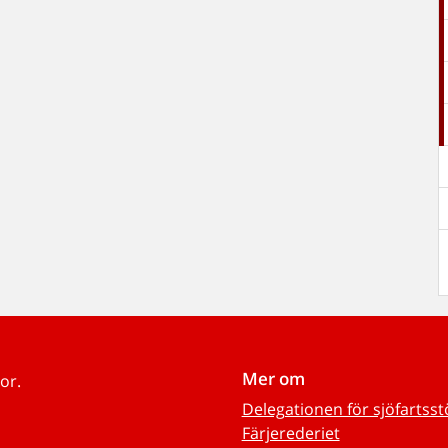
Mer om
or.
Delegationen för sjöfartss
Färjerederiet