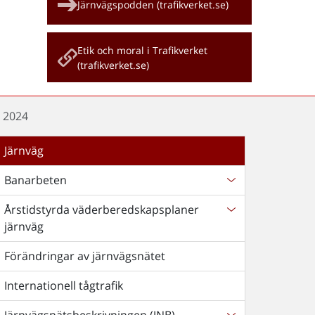
Järnvägspodden (trafikverket.se)
Etik och moral i Trafikverket
(trafikverket.se)
n 2024
Järnväg
Banarbeten
Årstidstyrda väderberedskapsplaner
järnväg
Förändringar av järnvägsnätet
Internationell tågtrafik