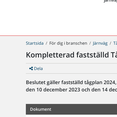
Du
Startsida
För dig i branschen
Järnväg
T
är
Kompletterad fastställd 
här:
Dela
Beslutet gäller fastställd tågplan 2024
den 10 december 2023 och den 14 de
Dokument