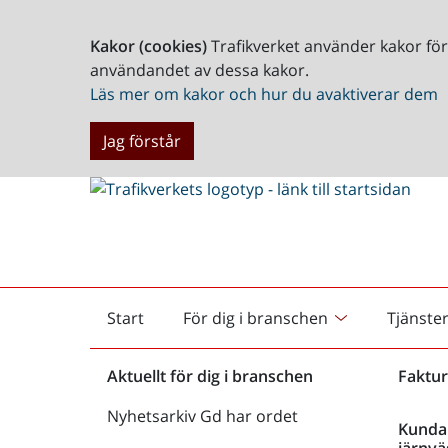
Kakor (cookies)
Trafikverket använder kakor fö
användandet av dessa kakor.
Läs mer om kakor och hur du avaktiverar dem
Jag förstår
Start
För dig i branschen
Tjänste
Startsida
Aktuellt för dig i branschen
Faktur
Nyhetsarkiv Gd har ordet
Kunda
järnvä