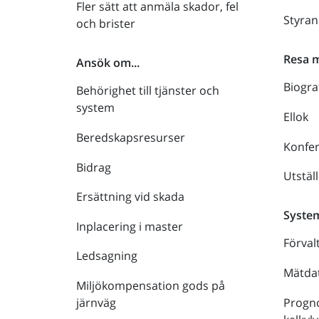
Fler sätt att anmäla skador, fel
Styra
och brister
Resa 
Ansök om...
Biogra
Behörighet till tjänster och
system
Ellok
Beredskapsresurser
Konfe
Bidrag
Utstäl
Ersättning vid skada
Syste
Inplacering i master
Förval
Ledsagning
Mätdat
Miljökompensation gods på
Progno
järnväg