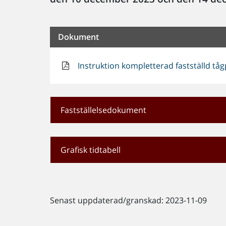
Dokument
Instruktion kompletterad fastställd tåg
Fastställelsedokument
Grafisk tidtabell
Senast uppdaterad/granskad: 2023-11-09