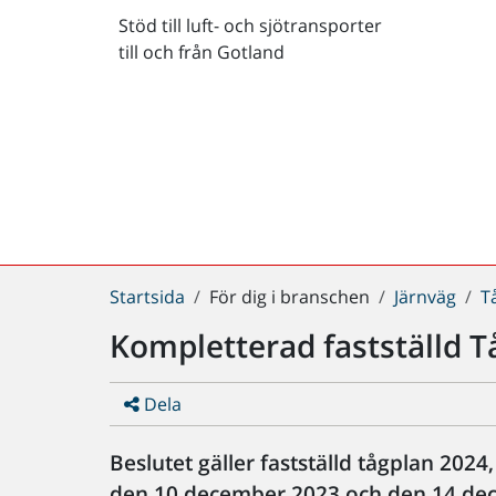
Stöd till luft- och sjötransporter
till och från Gotland
Du
Startsida
För dig i branschen
Järnväg
T
är
Kompletterad fastställd 
här:
Dela
Beslutet gäller fastställd tågplan 2024
den 10 december 2023 och den 14 de