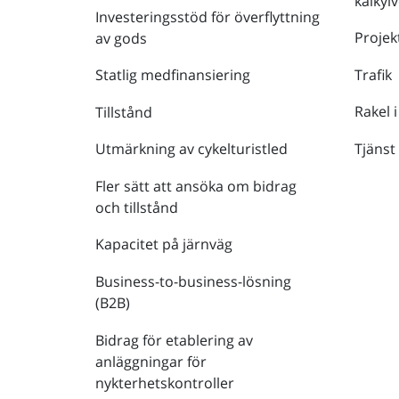
kalkyl
Investeringsstöd för överflyttning
Projek
av gods
Trafik
Statlig medfinansiering
Rakel i
Tillstånd
Tjänst
Utmärkning av cykelturistled
Fler sätt att ansöka om bidrag
och tillstånd
Kapacitet på järnväg
Business-to-business-lösning
(B2B)
Bidrag för etablering av
anläggningar för
nykterhetskontroller