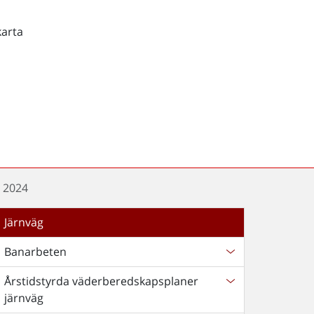
karta
n 2024
Järnväg
Banarbeten
Årstidstyrda väderberedskapsplaner
järnväg