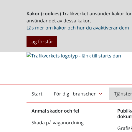
Kakor (cookies)
Trafikverket använder kakor fö
användandet av dessa kakor.
Läs mer om kakor och hur du avaktiverar dem
Jag förstår
Start
För dig i branschen
Tjänste
Startsida
Anmäl skador och fel
Publik
dokum
Skada på väganordning
Grafisk