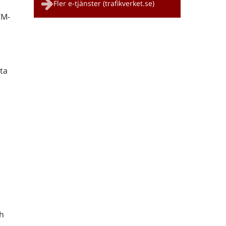
Fler e-tjänster (trafikverket.se)
CM-
ta
h