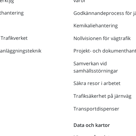
verktyg
varor
thantering
Godkännandeprocess för j
Kemikaliehantering
 Trafikverket
Nollvisionen för vägtrafik
 anläggningsteknik
Projekt- och dokumenthant
Samverkan vid
samhällsstörningar
Säkra resor i arbetet
Trafiksäkerhet på järnväg
Transportdispenser
Data och kartor