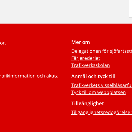
Mer om
or.
Delegationen för sjöfartss
Färjerederiet
Trafikverksskolan
trafikinformation och akuta
Anmäl och tyck till
Trafikverkets visselblåsarf
Tyck till om webbplatsen
Tillgänglighet
Tillgänglighetsredogörelse 