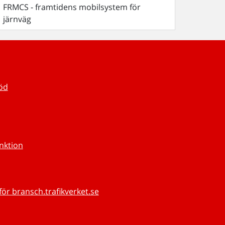
FRMCS - framtidens mobilsystem för
järnväg
töd
unktion
för bransch.trafikverket.se