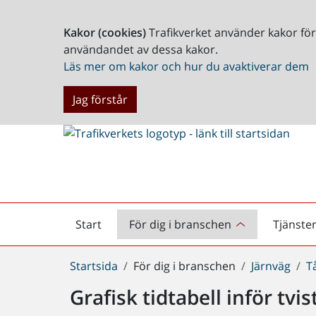
Kakor (cookies)
Trafikverket använder kakor fö
användandet av dessa kakor.
Läs mer om kakor och hur du avaktiverar dem
Jag förstår
Start
För dig i branschen
Tjänste
Startsida
Du
Startsida
För dig i branschen
Järnväg
T
är
Grafisk tidtabell inför tv
här: