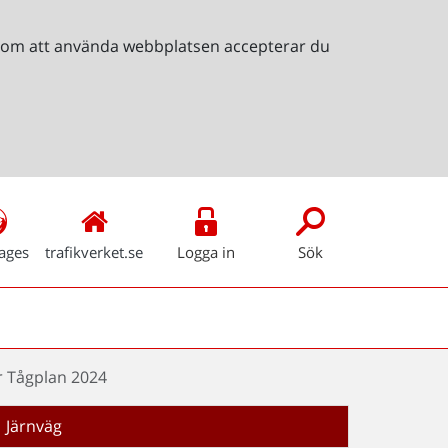
Genom att använda webbplatsen accepterar du
ages
trafikverket.se
Logga in
Sök
er Tågplan 2024
Järnväg