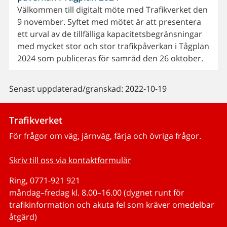
Välkommen till digitalt möte med Trafikverket den
9 november. Syftet med mötet är att presentera
ett urval av de tillfälliga kapacitetsbegränsningar
med mycket stor och stor trafikpåverkan i Tågplan
2024 som publiceras för samråd den 26 oktober.
Senast uppdaterad/granskad: 2022-10-19
Trafikverket
För frågor om väg, järnväg, färja och övriga frågor.
Skriv till oss via kontaktformulär
Ring, 0771-921 921
måndag–fredag kl. 8.00–16.00 (dygnet runt för
trafikinformation och akuta fel som kräver omedelbar
åtgärd)