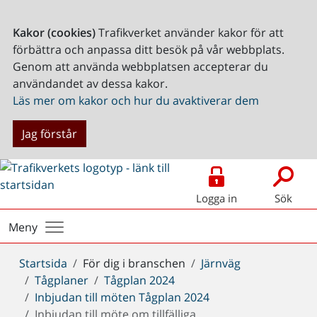
Kakor (cookies)
Trafikverket använder kakor för att
förbättra och anpassa ditt besök på vår webbplats.
Genom att använda webbplatsen accepterar du
användandet av dessa kakor.
Läs mer om kakor och hur du avaktiverar dem
Jag förstår
Logga in
Sök
Meny
Du
Startsida
För dig i branschen
Järnväg
är
Tågplaner
Tågplan 2024
här:
Inbjudan till möten Tågplan 2024
Inbjudan till möte om tillfälliga