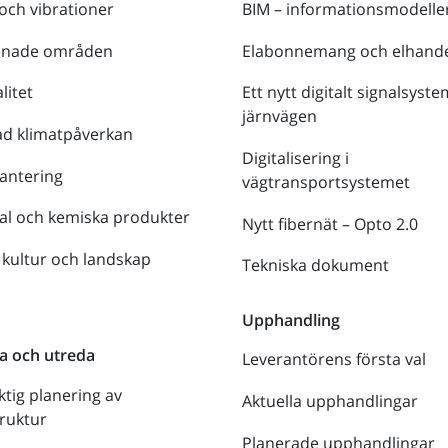
 och vibrationer
BIM – informationsmodelle
enade områden
Elabonnemang och elhande
litet
Ett nytt digitalt signalsyste
järnvägen
ad klimatpåverkan
Digitalisering i
antering
vägtransportsystemet
al och kemiska produkter
Nytt fibernät – Opto 2.0
 kultur och landskap
Tekniska dokument
n
Upphandling
a och utreda
Leverantörens första val
ktig planering av
Aktuella upphandlingar
truktur
Planerade upphandlingar