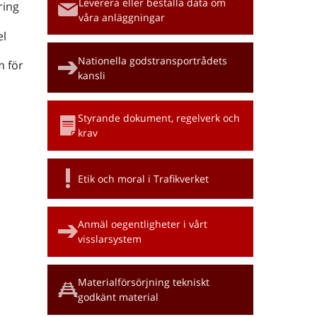
Leverera eller beställa data om
ring
våra anläggningar
l
Nationella godstransportrådets
m för
kansli
Styrande dokument, regelverk och
krav
Etik och moral i Trafikverket
Anmäl oegentligheter i vårt
visslarsystem
Materialförsörjning tekniskt
godkänt material