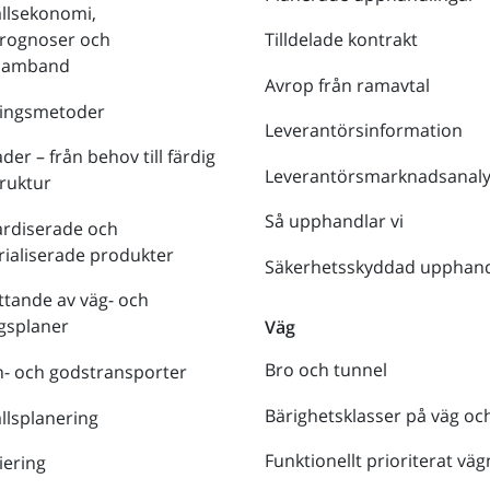
llsekonomi,
prognoser och
Tilldelade kontrakt
tsamband
Avrop från ramavtal
ringsmetoder
Leverantörsinformation
der – från behov till färdig
Leverantörsmarknadsanaly
truktur
Så upphandlar vi
ardiserade och
rialiserade produkter
Säkerhetsskyddad upphand
tande av väg- och
gsplaner
Väg
Bro och tunnel
- och godstransporter
Bärighetsklasser på väg oc
lsplanering
Funktionellt prioriterat väg
iering