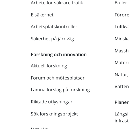
Arbete för säkrare trafik
Buller
Elsäkerhet
Föror
Arbetsplatskontroller
Luftkva
Säkerhet på järnväg
Minsk
Massh
Forskning och innovation
Materi
Aktuell forskning
Natur,
Forum och mötesplatser
Vatte
Lämna förslag på forskning
Riktade utlysningar
Planer
Sök forskningsprojekt
Långsi
infras