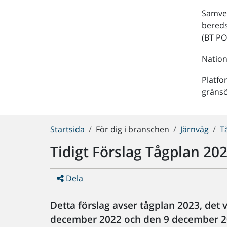
Samver
bered
(BT PO
Nation
Platfo
gräns
Du
Startsida
För dig i branschen
Järnväg
T
är
Tidigt Förslag Tågplan 2023
här:
Dela
Detta förslag avser tågplan 2023, det 
december 2022 och den 9 december 2