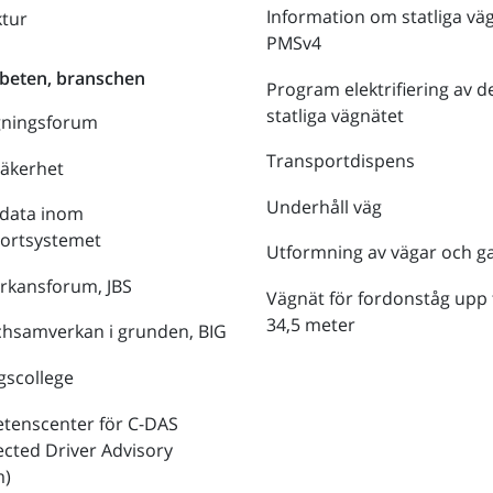
Information om statliga vä
ktur
PMSv4
beten, branschen
Program elektrifiering av d
statliga vägnätet
gningsforum
Transportdispens
säkerhet
Underhåll väg
data inom
portsystemet
Utformning av vägar och g
rkansforum, JBS
Vägnät för fordonståg upp t
34,5 meter
hsamverkan i grunden, BIG
gscollege
tenscenter för C-DAS
cted Driver Advisory
m)