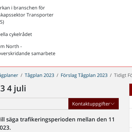
kan i branschen för
skapssektor Transporter
S)
ella cykelrådet
rm North -
överskridande samarbete
ågplaner
Tågplan 2023
Förslag Tågplan 2023
Tidigt F
 4 juli
Kontaktuppgifter
vill säga trafikeringsperioden mellan den 11
023.