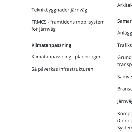
Arkite
Teknikbyggnader järnväg
Samar
FRMCS - framtidens mobilsystem
för järnväg
Anläg
Trafik
Klimatanpassning
Klimatanpassning i planeringen
Grund
trans
Så påverkas infrastrukturen
Samve
Bransc
Järnvä
Kompe
(Conne
Syste