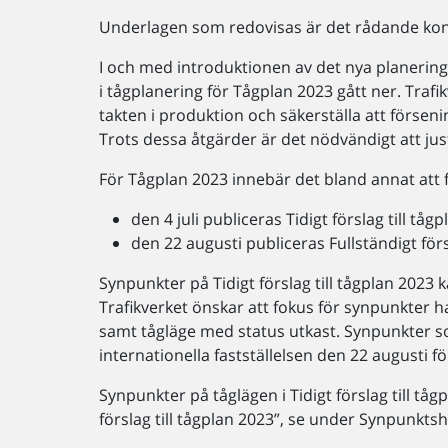
Underlagen som redovisas är det rådande kons
I och med introduktionen av det nya planerin
i tågplanering för Tågplan 2023 gått ner. Traf
takten i produktion och säkerställa att förseni
Trots dessa åtgärder är det nödvändigt att jus
För Tågplan 2023 innebär det bland annat att fö
den 4 juli publiceras Tidigt förslag till tåg
den 22 augusti publiceras Fullständigt förs
Synpunkter på Tidigt förslag till tågplan 2023 k
Trafikverket önskar att fokus för synpunkter har 
samt tågläge med status utkast. Synpunkter so
internationella fastställelsen den 22 augusti f
Synpunkter på tåglägen i Tidigt förslag till tå
förslag till tågplan 2023”, se under Synpunktsh