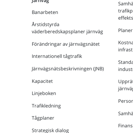
Järnväg
Samhä
trafik
Banarbeten
effek
Årstidstyrda
Plane
väderberedskapsplaner järnväg
Kostna
Förändringar av järnvägsnätet
infras
Internationell tågtrafik
Stand
Järnvägsnätsbeskrivningen (JNB)
indust
Kapacitet
Upprät
järnvä
Linjeboken
Person
Trafikledning
Samhäl
Tågplaner
Finans
Strategisk dialog