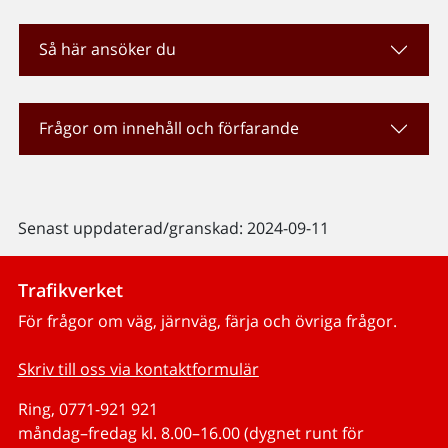
Så här ansöker du
Frågor om innehåll och förfarande
Senast uppdaterad/granskad: 2024-09-11
Trafikverket
För frågor om väg, järnväg, färja och övriga frågor.
Skriv till oss via kontaktformulär
Ring, 0771-921 921
måndag–fredag kl. 8.00–16.00 (dygnet runt för