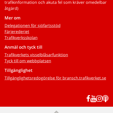
trafikinformation och akuta fel som kräver omedelbar
åtgärd)
Mer om
Delegationen för sjöfartsstöd
Färjerederiet
Trafikverksskolan
Anmäl och tyck till
Trafikverkets visselblåsarfunktion
Tyck till om webbplatsen
Tillgänglighet
Tillgänglighetsredogörelse för bransch.trafikverket.se
Facebook
YouTub
Inst
P
Till sidans topp