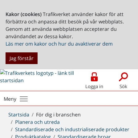
Kakor (cookies)
Trafikverket använder kakor för att
förbättra och anpassa ditt besök på vår webbplats.
Genom att använda webbplatsen accepterar du
användandet av dessa kakor.
Läs mer om kakor och hur du avaktiverar dem
Jag förstår
Logga in
Sök
Meny
Du
Startsida
För dig i branschen
är
Planera och utreda
här:
Standardiserade och industrialiserade produkter
Produktkatalog
Standardiserade broar