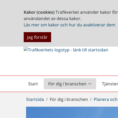
Kakor (cookies)
Trafikverket använder kakor fö
användandet av dessa kakor.
Läs mer om kakor och hur du avaktiverar dem
Jag förstår
Start
För dig i branschen
Tjänste
Startsida
Du
Startsida
För dig i branschen
Planera och
är
här: