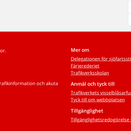
Mer om
or.
Delegationen för sjöfartss
Färjerederiet
Trafikverksskolan
trafikinformation och akuta
Anmäl och tyck till
Trafikverkets visselblåsarf
Tyck till om webbplatsen
Tillgänglighet
Tillgänglighetsredogörelse 