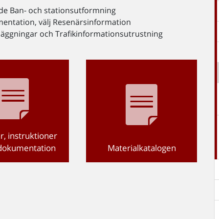
e Ban- och stationsutformning
mentation, välj Resenärsinformation
anläggningar och Trafikinformationsutrustning
r, instruktioner
ödokumentation
Materialkatalogen