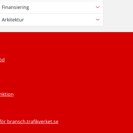
Finansiering
Arkitektur
töd
unktion
för bransch.trafikverket.se