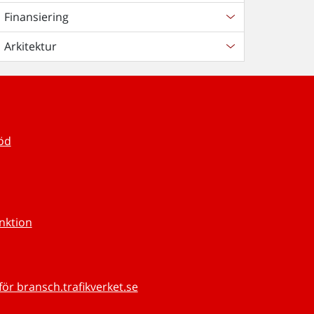
Finansiering
Arkitektur
töd
unktion
för bransch.trafikverket.se