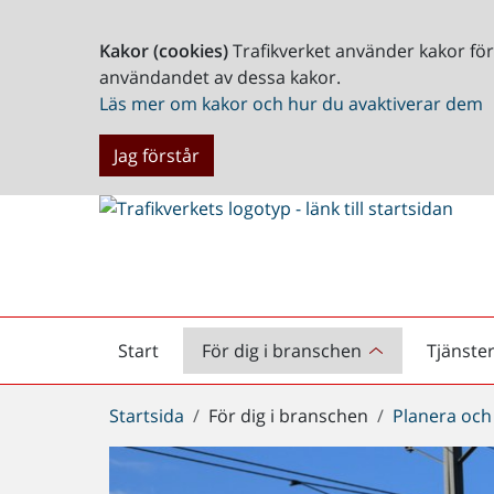
Kakor (cookies)
Trafikverket använder kakor fö
användandet av dessa kakor.
Läs mer om kakor och hur du avaktiverar dem
Jag förstår
Start
För dig i branschen
Tjänste
Startsida
Du
Startsida
För dig i branschen
Planera och
är
här: