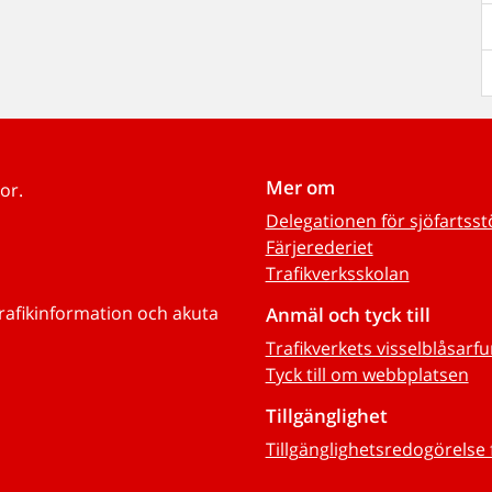
Mer om
or.
Delegationen för sjöfartss
Färjerederiet
Trafikverksskolan
trafikinformation och akuta
Anmäl och tyck till
Trafikverkets visselblåsarf
Tyck till om webbplatsen
Tillgänglighet
Tillgänglighetsredogörelse 