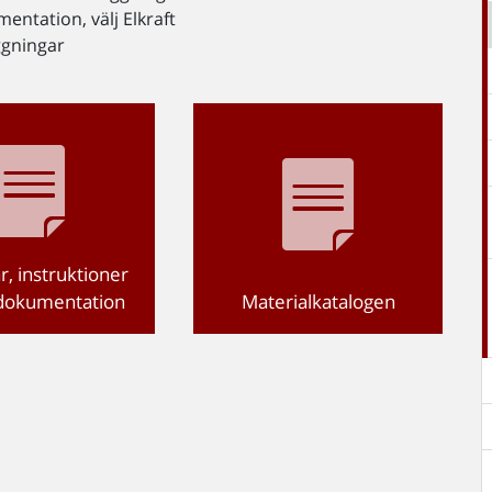
entation, välj Elkraft
äggningar
r, instruktioner
ödokumentation
Materialkatalogen