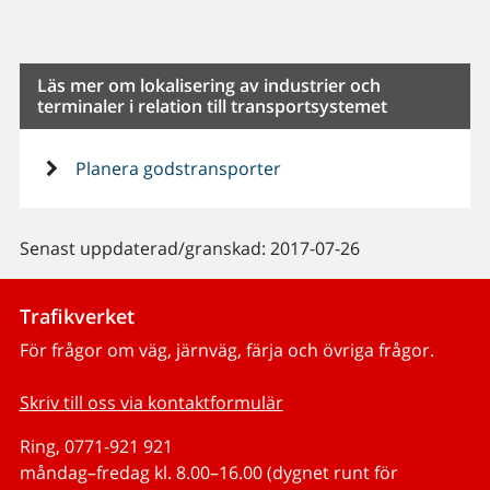
Läs mer om lokalisering av industrier och
terminaler i relation till transportsystemet
Planera godstransporter
Senast uppdaterad/granskad: 2017-07-26
Trafikverket
För frågor om väg, järnväg, färja och övriga frågor.
Skriv till oss via kontaktformulär
Ring, 0771-921 921
måndag–fredag kl. 8.00–16.00 (dygnet runt för