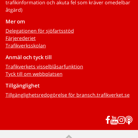
trafikinformation och akuta fel som kräver omedelbar
åtgärd)
Mer om
Delegationen för sjöfartsstöd
Färjerederiet
Trafikverksskolan
Anmäl och tyck till
Trafikverkets visselblåsarfunktion
Tyck till om webbplatsen
Tillgänglighet
Tillgänglighetsredogörelse för bransch.trafikverket.se
Facebook
YouTub
Inst
P
Till sidans topp