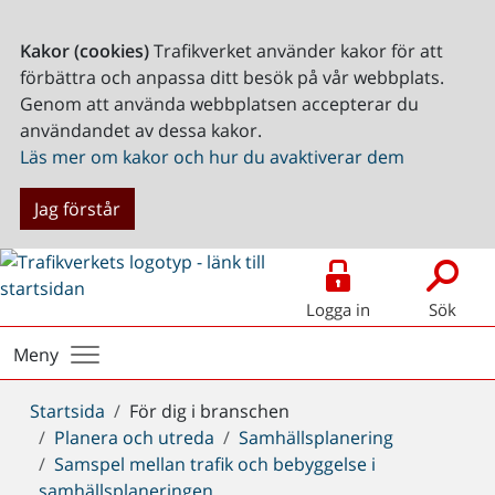
Kakor (cookies)
Trafikverket använder kakor för att
förbättra och anpassa ditt besök på vår webbplats.
Genom att använda webbplatsen accepterar du
användandet av dessa kakor.
Läs mer om kakor och hur du avaktiverar dem
Jag förstår
Logga in
Sök
Meny
Du
Startsida
För dig i branschen
är
Planera och utreda
Samhällsplanering
här:
Samspel mellan trafik och bebyggelse i
samhällsplaneringen