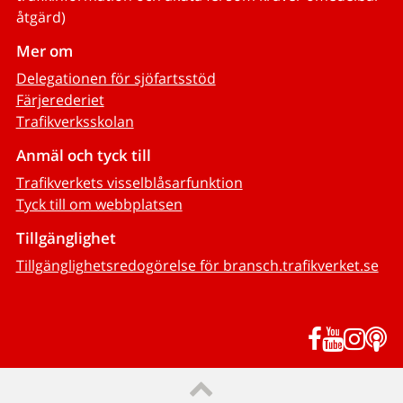
åtgärd)
Mer om
Delegationen för sjöfartsstöd
Färjerederiet
Trafikverksskolan
Anmäl och tyck till
Trafikverkets visselblåsarfunktion
Tyck till om webbplatsen
Tillgänglighet
Tillgänglighetsredogörelse för bransch.trafikverket.se
Facebook
YouTub
Inst
P
Till sidans topp