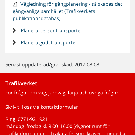
Vägledning för gångplanering - så skapas det
gångvänliga samhället (Trafikverkets
publikationsdatabas)
Planera persontransporter
Planera godstransporter
Senast uppdaterad/granskad: 2017-08-08
Trafikverket
För frågor om väg, järnväg, färja och övriga frågor.
Skriv till oss via kontaktformulär
Ring, 0771-921 921
måndag–fredag kl. 8.00–16.00 (dygnet runt för
trafikinformation och akuta fel som kräver omedelbar