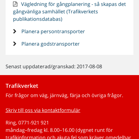
Vägledning för gångplanering - så skapas det
gångvänliga samhället (Trafikverkets
publikationsdatabas)
Planera persontransporter
Planera godstransporter
Senast uppdaterad/granskad: 2017-08-08
Trafikverket
För frågor om väg, järnväg, färja och övriga frågor.
Skriv till oss via kontaktformulär
Ring, 0771-921 921
måndag–fredag kl. 8.00–16.00 (dygnet runt för
trafikinformation och akuta fel som kräver omedelbar