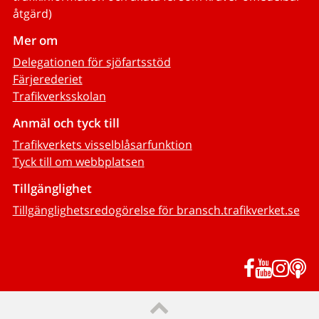
åtgärd)
Mer om
Delegationen för sjöfartsstöd
Färjerederiet
Trafikverksskolan
Anmäl och tyck till
Trafikverkets visselblåsarfunktion
Tyck till om webbplatsen
Tillgänglighet
Tillgänglighetsredogörelse för bransch.trafikverket.se
Facebook
YouTub
Inst
P
Till sidans topp