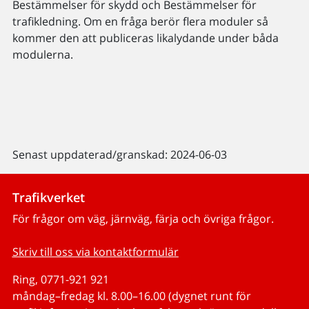
Bestämmelser för skydd och Bestämmelser för
trafikledning. Om en fråga berör flera moduler så
kommer den att publiceras likalydande under båda
modulerna.
Senast uppdaterad/granskad: 2024-06-03
Trafikverket
För frågor om väg, järnväg, färja och övriga frågor.
Skriv till oss via kontaktformulär
Ring, 0771-921 921
måndag–fredag kl. 8.00–16.00 (dygnet runt för