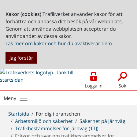
Kakor (cookies)
Trafikverket använder kakor för att
förbättra och anpassa ditt besök på vår webbplats.
Genom att använda webbplatsen accepterar du
användandet av dessa kakor.
Läs mer om kakor och hur du avaktiverar dem
Jag förstår
Logga in
Sök
Meny
Du
Startsida
För dig i branschen
är
Arbetsmiljö och säkerhet
Säkerhet på järnväg
här:
Trafikbestämmelser för järnväg (TTJ)
Frågor och svar om trafikbestämmelser för