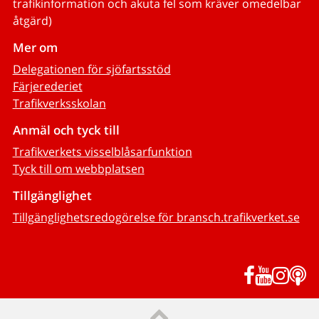
trafikinformation och akuta fel som kräver omedelbar
åtgärd)
Mer om
Delegationen för sjöfartsstöd
Färjerederiet
Trafikverksskolan
Anmäl och tyck till
Trafikverkets visselblåsarfunktion
Tyck till om webbplatsen
Tillgänglighet
Tillgänglighetsredogörelse för bransch.trafikverket.se
Facebook
YouTub
Inst
P
Till sidans topp