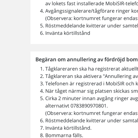
av lokets fast installerade MobiSIR-telef
Avgångssignalerare/tågförare ringer k
(Observera: kortnumret fungerar endast
Röstmeddelande kvitterar under samte
Invänta körtillstånd
Begäran om annullering av fördröjd bom
Tågklareraren ska ha registrerat aktuel
Tågklareran ska aktivera "Annullering a
Telefonen är registrerad i MobiSIR och k
När tåget närmar sig platsen skickas sms
Cirka 2 minuter innan avgång ringer a
alternativt 0783890970801.
(Observera: kortnumret fungerar endast
Röstmeddelande kvitterar under samtale
Invänta körtillstånd.
Bommarna fälls.