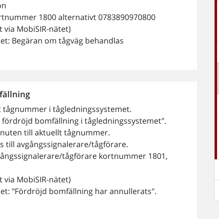
on
ortnummer 1800 alternativt 0783890970800
 via MobiSIR-nätet)
let: Begäran om tågväg behandlas
fällning
lt tågnummer i tågledningssystemet.
v fördröjd bomfällning i tågledningssystemet".
nuten till aktuellt tågnummer.
 till avgångssignalerare/tågförare.
vgångssignalerare/tågförare kortnummer 1801,
 via MobiSIR-nätet)
t: "Fördröjd bomfällning har annullerats".