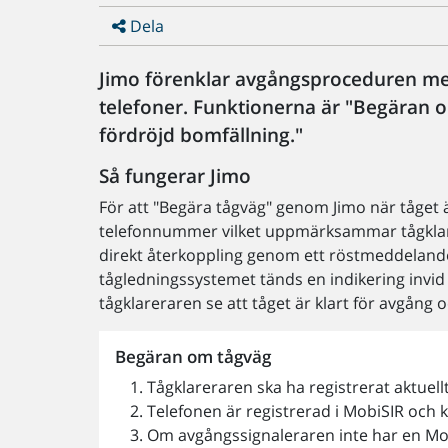
Dela
Jimo förenklar avgångsproceduren med
telefoner. Funktionerna är "Begäran 
fördröjd bomfällning."
Så fungerar Jimo
För att "Begära tågväg" genom Jimo när tåget ä
telefonnummer vilket uppmärksammar tågklare
direkt återkoppling genom ett röstmeddeland
tågledningssystemet tänds en indikering invid 
tågklareraren se att tåget är klart för avgång
Begäran om tågväg
Tågklareraren ska ha registrerat aktue
Telefonen är registrerad i MobiSIR och 
Om avgångssignaleraren inte har en Mob