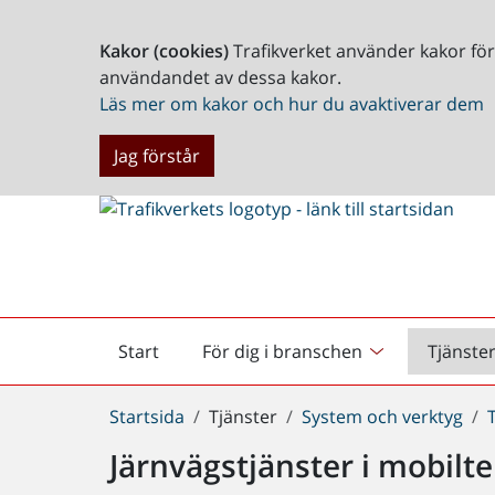
Kakor (cookies)
Trafikverket använder kakor fö
användandet av dessa kakor.
Läs mer om kakor och hur du avaktiverar dem
Jag förstår
Start
För dig i branschen
Tjänste
Startsida
Du
Startsida
Tjänster
System och verktyg
är
Järnvägstjänster i mobilte
här: