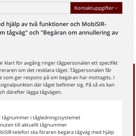
Kontaktuppgifter
 hjälp av två funktioner och MobiSIR-
om tågväg" och "Begäran om annullering av
r klart för avgång ringer tågpersonalen ett specifikt
raren om det resklara tåget. Tågpersonalen får
e som ger respons på om begäran har mottagits. I
signalpunkten där tåget befinner sig. På så vis kan
 och därefter lägga tågvägen.
llt tågnummer i tågledningssystemet
knuten till aktuellt tågnummer
iSIR-telefon ska föraren begära tågväg med hjälp