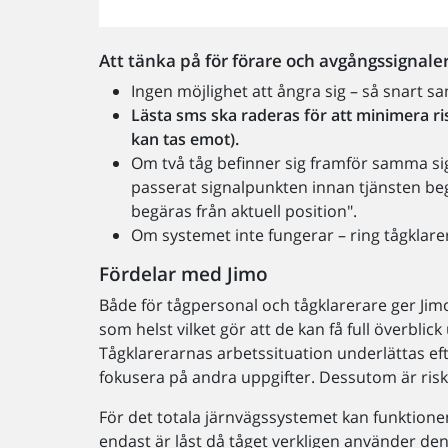
Att tänka på för förare och avgångssignale
Ingen möjlighet att ångra sig – så snart 
Lästa sms ska raderas för att minimera ri
kan tas emot).
Om två tåg befinner sig framför samma sig
passerat signalpunkten innan tjänsten be
begäras från aktuell position".
Om systemet inte fungerar – ring tågklare
Fördelar med Jimo
Både för tågpersonal och tågklarerare ger Jimo
som helst vilket gör att de kan få full överbl
Tågklarerarnas arbetssituation underlättas ef
fokusera på andra uppgifter. Dessutom är risk
För det totala järnvägssystemet kan funktionen
endast är låst då tåget verkligen använder de