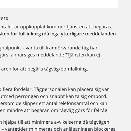
rare
samtalet är uppkopplat kommer tjänsten att begäras.
sken för full inkorg (då inga ytterligare meddelanden
nalpunkt – vänta till framförvarande tåg har
gärs, annars ges meddelande "Tjänsten kan ej
raren för att begära tågväg/bomfällning.
 flera fördelar. Tågpersonalen kan placera sig var
ick utmed perrongen och snabbt kan ta sig ombord.
tersom de slipper ett antal telefonsamtal och kan
en mindre att begäran om tågväg görs för fel tåg.
 hjälpa till att minimera avvikelserna då tågvägen
n – väntetider minimeras och anläggningen blockeras