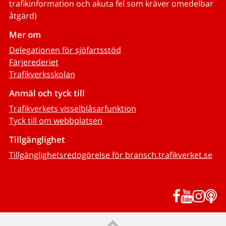
trafikinformation och akuta fel som kräver omedelbar
åtgärd)
Mer om
Delegationen för sjöfartsstöd
Färjerederiet
Trafikverksskolan
Anmäl och tyck till
Trafikverkets visselblåsarfunktion
Tyck till om webbplatsen
Tillgänglighet
Tillgänglighetsredogörelse för bransch.trafikverket.se
Facebook
YouTub
Inst
P
Till sidans topp