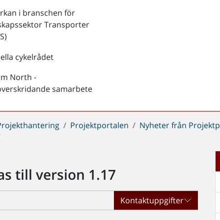
kan i branschen för
skapssektor Transporter
S)
ella cykelrådet
rm North -
överskridande samarbete
Projekthantering
Projektportalen
Nyheter från Projekt
7
 till version 1.17
Kontaktuppgifter