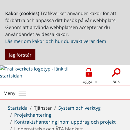
Kakor (cookies)
Trafikverket använder kakor för att
förbättra och anpassa ditt besök på vår webbplats.
Genom att använda webbplatsen accepterar du
användandet av dessa kakor.
Läs mer om kakor och hur du avaktiverar dem
Jag förstår
Logga in
Sök
Meny
Du
Startsida
Tjänster
System och verktyg
är
Projekthantering
här:
Kontraktshantering inom uppdrag och projekt
Underrättelse och ÄTA blankett