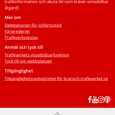
trafikinformation och akuta fel som kräver omedelbar
åtgärd)
Mer om
Delegationen för sjöfartsstöd
Färjerederiet
Trafikverksskolan
Anmäl och tyck till
Trafikverkets visselblåsarfunktion
Tyck till om webbplatsen
Tillgänglighet
Tillgänglighetsredogörelse för bransch.trafikverket.se
Facebook
YouTub
Inst
P
Till sidans topp