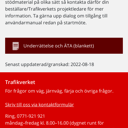
stödmaterial på olika sätt så kontakta därför din
beställare/Trafikverkets projektledare för mer
information. Ta gärna upp dialog om tillgång till
användarmanual redan på startmöte.
Underrättelse och ÄTA (blankett)
Senast uppdaterad/granskad: 2022-08-18
Trafikverket
För frågor om väg, järnväg, färja och övriga frågor.
Skriv till oss via kontaktformulär
Ring, 0771-921 921
måndag–fredag kl. 8.00–16.00 (dygnet runt för