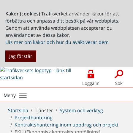
Kakor (cookies)
Trafikverket använder kakor för att
förbättra och anpassa ditt besök på vår webbplats.
Genom att använda webbplatsen accepterar du
användandet av dessa kakor.
Läs mer om kakor och hur du avaktiverar dem
Jag förstår
Logga in
Sök
Meny
Du
Startsida
Tjänster
System och verktyg
är
Projekthantering
här:
Kontraktshantering inom uppdrag och projekt
EKU (Ekonomisk kontraktsuppföljning)