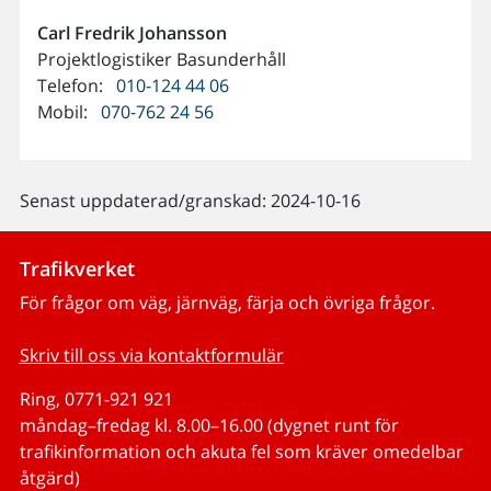
Carl Fredrik
Johansson
Projektlogistiker Basunderhåll
Telefon:
010-124 44 06
Mobil:
070-762 24 56
Senast uppdaterad/granskad: 2024-10-16
Trafikverket
För frågor om väg, järnväg, färja och övriga frågor.
Skriv till oss via kontaktformulär
Ring, 0771-921 921
måndag–fredag kl. 8.00–16.00 (dygnet runt för
trafikinformation och akuta fel som kräver omedelbar
åtgärd)