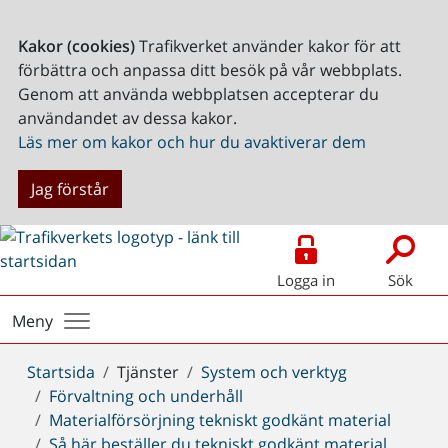
Kakor (cookies)
Trafikverket använder kakor för att
förbättra och anpassa ditt besök på vår webbplats.
Genom att använda webbplatsen accepterar du
användandet av dessa kakor.
Läs mer om kakor och hur du avaktiverar dem
Jag förstår
Logga in
Sök
Meny
Du
Startsida
Tjänster
System och verktyg
är
Förvaltning och underhåll
här:
Materialförsörjning tekniskt godkänt material
Så här beställer du tekniskt godkänt material