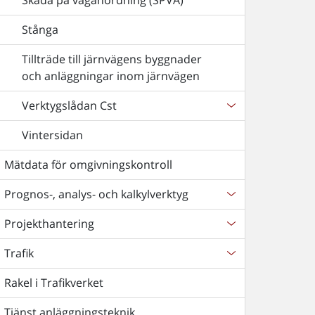
Skada på väganordning (SPVA)
Stånga
Tillträde till järnvägens byggnader
och anläggningar inom järnvägen
Verktygslådan Cst
Vintersidan
Mätdata för omgivningskontroll
Prognos-, analys- och kalkylverktyg
Projekthantering
Trafik
Rakel i Trafikverket
Tjänst anläggningsteknik