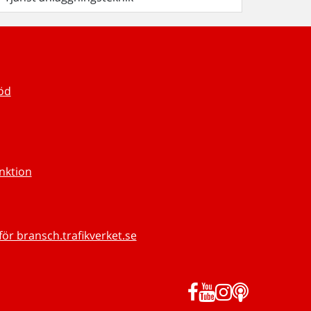
töd
unktion
för bransch.trafikverket.se
Facebook
YouTube
Instagram
Podd