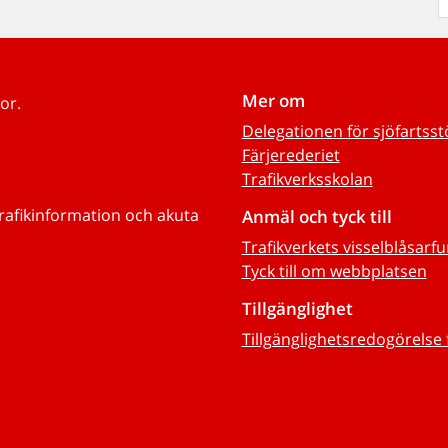
Mer om
or.
Delegationen för sjöfartss
Färjerederiet
Trafikverksskolan
trafikinformation och akuta
Anmäl och tyck till
Trafikverkets visselblåsarf
Tyck till om webbplatsen
Tillgänglighet
Tillgänglighetsredogörelse 