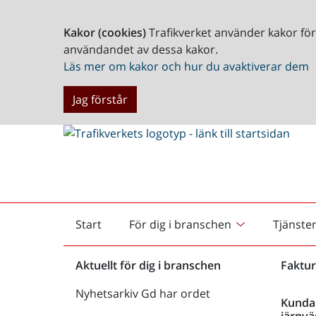
Kakor (cookies)
Trafikverket använder kakor fö
användandet av dessa kakor.
Läs mer om kakor och hur du avaktiverar dem
Jag förstår
Start
För dig i branschen
Tjänste
Startsida
Aktuellt för dig i branschen
Faktur
Nyhetsarkiv Gd har ordet
Kunda
järnvä