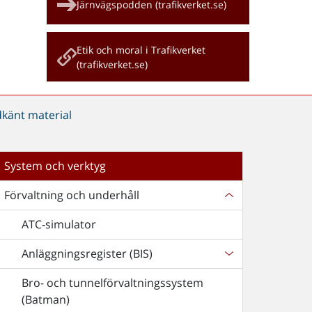
Järnvägspodden (trafikverket.se)
Etik och moral i Trafikverket
(trafikverket.se)
dkänt material
System och verktyg
Förvaltning och underhåll
ATC-simulator
Anläggningsregister (BIS)
Bro- och tunnelförvaltningssystem
(Batman)