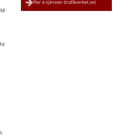
Fler e-tjänster (trafikverket.se)
CM-
ta
h