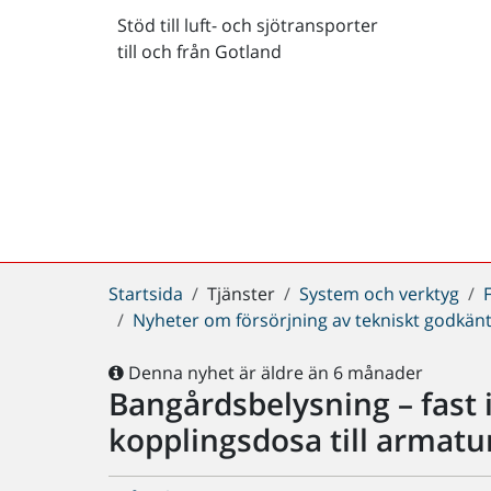
Stöd till luft- och sjötransporter
till och från Gotland
Du
Startsida
Tjänster
System och verktyg
är
Nyheter om försörjning av tekniskt godkänt
här:
Denna nyhet är äldre än 6 månader
Bangårdsbelysning – fast i
kopplingsdosa till armatu