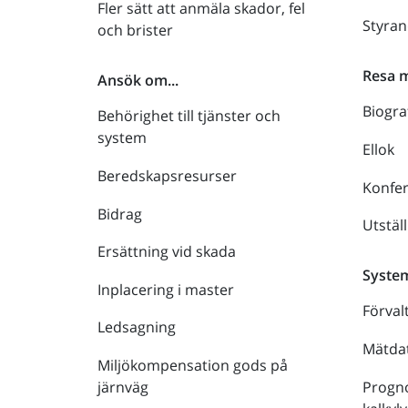
Fler sätt att anmäla skador, fel
Styra
och brister
Resa 
Ansök om...
Biogra
Behörighet till tjänster och
system
Ellok
Beredskapsresurser
Konfe
Bidrag
Utstäl
Ersättning vid skada
Syste
Inplacering i master
Förval
Ledsagning
Mätdat
Miljökompensation gods på
Progno
järnväg