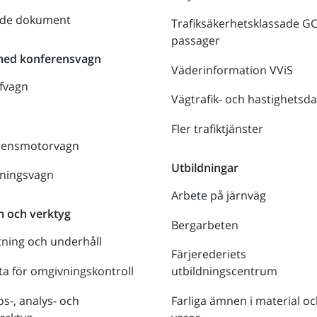
nde dokument
Trafiksäkerhetsklassade G
passager
med konferensvagn
Väderinformation VViS
fvagn
Vägtrafik- och hastighetsda
Fler trafiktjänster
rensmotorvagn
Utbildningar
lningsvagn
Arbete på järnväg
m och verktyg
Bergarbeten
tning och underhåll
Färjerederiets
a för omgivningskontroll
utbildningscentrum
s-, analys- och
Farliga ämnen i material oc