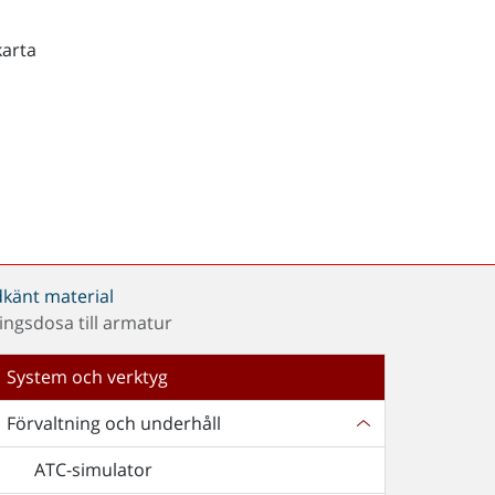
karta
dkänt material
ingsdosa till armatur
System och verktyg
Förvaltning och underhåll
ATC-simulator