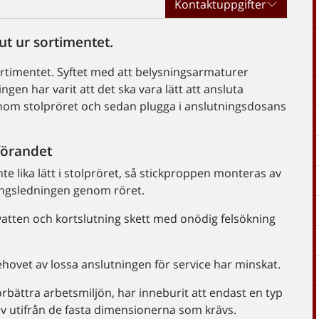
Kontaktuppgifter
ut ur sortimentet.
ortimentet. Syftet med att belysningsarmaturer
gen har varit att det ska vara lätt att ansluta
nom stolpröret och sedan plugga i anslutningsdosans
förandet
te lika lätt i stolpröret, så stickproppen monteras av
ingsledningen genom röret.
 vatten och kortslutning skett med onödig felsökning
ovet av lossa anslutningen för service har minskat.
förbättra arbetsmiljön, har inneburit att endast en typ
av utifrån de fasta dimensionerna som krävs.