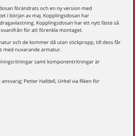
gsdosan förändrats och en ny version med
et i början av maj. Kopplingsdosan har
ragavlastning. Kopplingsdosan har ett nytt fäste så
 ovanifrån för att förenkla montaget.
atur och de kommer då utan stickpropp, till dess får
as med nuvarande armatur.
lningsritningar samt komponentritningar är
 ansvarig; Petter Hafdell, UHtel via fliken för