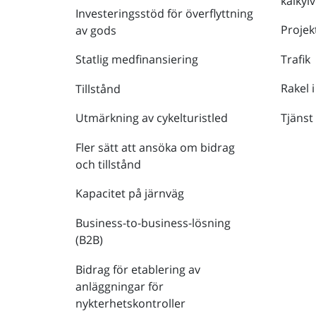
kalkyl
Investeringsstöd för överflyttning
Projek
av gods
Trafik
Statlig medfinansiering
Rakel i
Tillstånd
Tjänst
Utmärkning av cykelturistled
Fler sätt att ansöka om bidrag
och tillstånd
Kapacitet på järnväg
Business-to-business-lösning
(B2B)
Bidrag för etablering av
anläggningar för
nykterhetskontroller