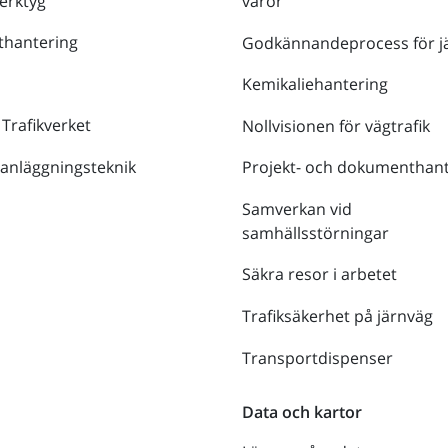
verktyg
varor
thantering
Godkännandeprocess för j
Kemikaliehantering
 Trafikverket
Nollvisionen för vägtrafik
 anläggningsteknik
Projekt- och dokumenthant
Samverkan vid
samhällsstörningar
Säkra resor i arbetet
Trafiksäkerhet på järnväg
Transportdispenser
Data och kartor