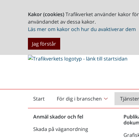
Kakor (cookies)
Trafikverket använder kakor fö
användandet av dessa kakor.
Läs mer om kakor och hur du avaktiverar dem
Jag förstår
Start
För dig i branschen
Tjänste
Startsida
Anmäl skador och fel
Publik
dokum
Skada på väganordning
Grafisk