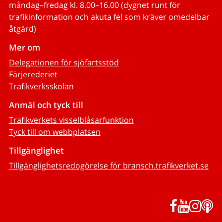
måndag–fredag kl. 8.00–16.00 (dygnet runt för
trafikinformation och akuta fel som kräver omedelbar
åtgärd)
Mer om
Delegationen för sjöfartsstöd
Färjerederiet
Trafikverksskolan
Anmäl och tyck till
Trafikverkets visselblåsarfunktion
Tyck till om webbplatsen
Tillgänglighet
Tillgänglighetsredogörelse för bransch.trafikverket.se
Facebook
YouTub
Inst
P