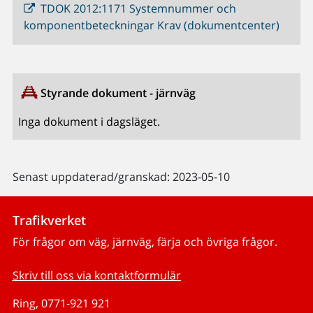
TDOK 2012:1171 Systemnummer och
komponentbeteckningar Krav (dokumentcenter)
Styrande dokument - järnväg
Inga dokument i dagsläget.
Senast uppdaterad/granskad: 2023-05-10
Trafikverket
För frågor om väg, järnväg, färja och övriga frågor.
Skriv till oss via kontaktformulär
Ring, 0771-921 921