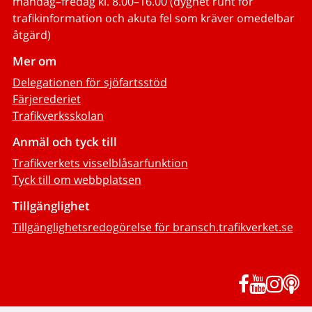
måndag–fredag kl. 8.00–16.00 (dygnet runt för
trafikinformation och akuta fel som kräver omedelbar
åtgärd)
Mer om
Delegationen för sjöfartsstöd
Färjerederiet
Trafikverksskolan
Anmäl och tyck till
Trafikverkets visselblåsarfunktion
Tyck till om webbplatsen
Tillgänglighet
Tillgänglighetsredogörelse för bransch.trafikverket.se
Facebook
YouTub
Inst
P