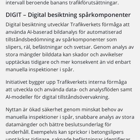
intervall beroende banans trafikförutsättningar.
DIGIT – Digital besiktning spårkomponenter
Digital besiktning utvecklar Trafikverkets förmåga att
använda AI-baserad bildanalys för automatiserad
tillståndsbedömning av spårkomponenter som
slipers, räl, befästningar och svetsar. Genom analys av
stora mängder bilddata kan skador och avvikelser
upptäckas tidigare och mer konsekvent än vid enbart
manuella inspektioner i spår.
Initiativet bygger upp Trafikverkets interna förmåga
att utveckla och använda data- och analysflöden samt
AI-modeller för digital tillståndsövervakning.
Nyttan är ökad säkerhet genom minskat behov av
manuella inspektioner i spår, snabbare analys av stora
datamängder och bättre beslutsunderlag för
underhåll. Exempelvis kan sprickor i betongslipers
upptäckas tidigare, saknade befästningar identifieras