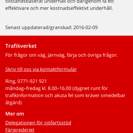
tillståndsbaserat underhåll och därigenom få ett
effektivare och mer kostnadseffektivt underhåll.
Senast uppdaterad/granskad: 2016-02-09
Trafikverket
För frågor om väg, järnväg, färja och övriga frågor.
Skriv till oss via kontaktformulär
Ring, 0771-921 921
måndag–fredag kl. 8.00–16.00 (dygnet runt för
trafikinformation och akuta fel som kräver omedelbar
åtgärd)
Mer om
Delegationen för sjöfartsstöd
Färjerederiet