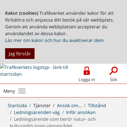
Kakor (cookies)
Trafikverket använder kakor för att
förbättra och anpassa ditt besök på vår webbplats.
Genom att använda webbplatsen accepterar du
användandet av dessa kakor.
Läs mer om kakor och hur du avaktiverar dem
Jag förstår
Logga in
Sök
Meny
Du
Startsida
Tjänster
Ansök om...
Tillstånd
är
Ledningsärenden väg
Inför ansökan
här:
Ledningsärende som berör natur- och
kulturmiljö inom vägområdet