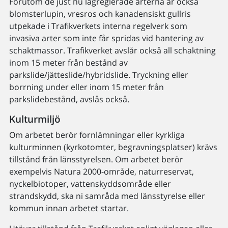
Förutom de just nu lagreglerade arterna är också
blomsterlupin, vresros och kanadensiskt gullris
utpekade i Trafikverkets interna regelverk som
invasiva arter som inte får spridas vid hantering av
schaktmassor. Trafikverket avslår också all schaktning
inom 15 meter från bestånd av
parkslide/jätteslide/hybridslide. Tryckning eller
borrning under eller inom 15 meter från
parkslidebestånd, avslås också.
Kulturmiljö
Om arbetet berör fornlämningar eller kyrkliga
kulturminnen (kyrkotomter, begravningsplatser) krävs
tillstånd från länsstyrelsen. Om arbetet berör
exempelvis Natura 2000-område, naturreservat,
nyckelbiotoper, vattenskyddsområde eller
strandskydd, ska ni samråda med länsstyrelse eller
kommun innan arbetet startar.